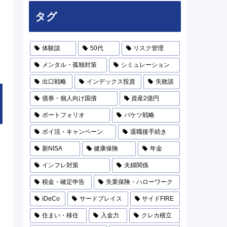
タグ
体験談
50代
リスク管理
メンタル・孤独対策
シミュレーション
出口戦略
インデックス投資
失敗談
債券・個人向け国債
資産2億円
ポートフォリオ
バケツ戦略
ポイ活・キャンペーン
退職後手続き
新NISA
健康保険
年金
インフレ対策
夫婦関係
税金・確定申告
失業保険・ハローワーク
iDeCo
サードプレイス
サイドFIRE
住まい・移住
入金力
クレカ積立