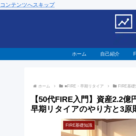
コンテンツへスキップ
ホーム
自己紹介
ホーム
■FIRE・早期リタイア
FIRE基
【50代FIRE入門】資産2.
早期リタイアのやり方と3原
FIRE基礎知識