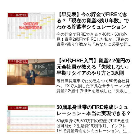
算から守りの資産運用、そして妻に6000
万円の運用を全額却下された失敗談ま
で。後悔しないリタイア生活への具体的
【早見表】今の貯金でFIREでき
FIRE基礎知識
な道筋をチェックリストと共に提示しま
る？「現在の資産×残り年数」で
す。続きをチェック。
わかる貯蓄率シミュレーション
今の貯金でFIREできる？40代・50代必
見！資産2億円でFIREした私が、現在の
資産×残り年数から「あなたに必要な貯蓄
率」がわかる早見表を大公開。一発逆転
を狙わず手堅く逃げ切る現実的な戦略と
は？あなたの現在地を今すぐ続きをチェ
【50代FIRE入門】資産2.2億円の
FIRE基礎知識
ック！
元会社員が教える「失敗しない」
早期リタイアのやり方と3原則
毎日満員電車でため息をつく50代会社員
へ。FXで大損した平凡なサラリーマンが
資産2.2億円でFIREを達成した「失敗しな
い3つの基本原則」を実録公開。ボーナス
全額投資や守りの出口戦略など、会社に
縛られない自由を手に入れる現実的なや
50歳単身世帯のFIRE達成シミュ
FIRE基礎知識
り方の続きをチェック！
レーション～本当に実現できる？
50歳単身で5,500万円の資産でFIRE達成
は可能か？生活費19万円/月、インフレ
1%で資産寿命をシミュレーション。生活
費の調整や運用利回りによる結果の違い