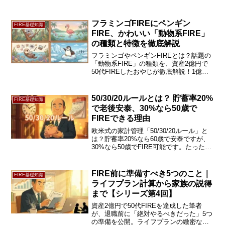
フラミンゴFIREにペンギン
FIRE基礎知識
FIRE、かわいい「動物系FIRE」
の種類と特徴を徹底解説
フラミンゴやペンギンFIREとは？話題の
「動物系FIRE」の種類を、資産2億円で
50代FIREしたおやじが徹底解説！1億円
の壁を越え、心地よい着地点を見つける
戦略を公開。リタイア後の不安を消した
い方は続きをチェック！
50/30/20ルールとは？ 貯蓄率20%
FIRE基礎知識
で老後安泰、30%なら50歳で
FIREできる理由
欧米式の家計管理「50/30/20ルール」と
は？貯蓄率20%なら60歳で安泰ですが、
30%なら50歳でFIRE可能です。たった
10%の違いで自由が10年早まる理由と、
私が実践した「ボーナス全額投資」の裏
ワザを実体験から解説します。
FIRE前に準備すべき5つのこと｜
FIRE基礎知識
ライフプラン計算から家族の説得
まで【シリーズ第4回】
資産2億円で50代FIREを達成した筆者
が、退職前に「絶対やるべきだった」5つ
の準備を公開。ライフプランの緻密な計