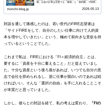
開。お金の計算は完璧でも「孤独」と「節約癖」で時間を
失ったリアルな失敗談から、後悔しない退職のタイミング
を確認しましょう！
2026.05.13
monchi-blog.jp
対談を通して痛感したのは、若い世代のFIRE志望者は
「サイドFIREをして、自分のしたい仕事に向けて人的資
本を増やしていきたい」という、極めて前向きな意欲を持
っているということでした。
これまで私は、FIREにおける「FI＝経済的自立」とは、
要するに「資産を十分に蓄えること」だと捉えていまし
た。十分な資産という後ろ盾があれば、いつでも自分の意
志で会社を辞められるし、逆に仕事が面白いのであれば続
ければいい。そんな「選択の自由」を手に入れることこそ
が本質だと思っていました。
しかし、彼らとの対話を経て、私の考えは変わり、
「FIの