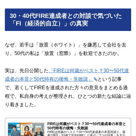
30・40代FIRE達成者との対談で気づいた
「FI（経済的自立）」の真実
なぜ、若手は「放置（ホワイト）」を嫌悪して会社を去
り、50代の私は「放置（窓際）」を歓迎できたのか。
実は、先日公開した
「FIREは何歳がベスト？30〜50代達
成者の本音と50代特有の後悔・失敗談」
という記事
で、若くしてFIREを達成された方々の意見をまとめる過
程で、私自身の考えが整理され、ひとつの新たな結論に辿
り着きました。
FIREは何歳がベスト？30〜50代達成者の本音と
50代特有の後悔・失敗談
FIREは何歳がベスト？30〜50代達成者の本音対談と、資
産2億円・53歳で完全FIREした私の「2つの誤算」を大公