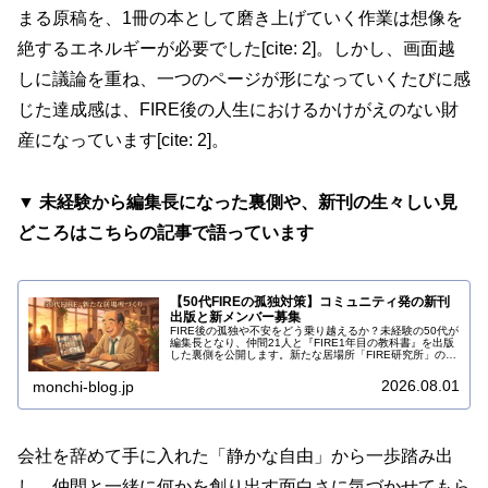
まる原稿を、1冊の本として磨き上げていく作業は想像を
絶するエネルギーが必要でした[cite: 2]。しかし、画面越
しに議論を重ね、一つのページが形になっていくたびに感
じた達成感は、FIRE後の人生におけるかけがえのない財
産になっています[cite: 2]。
▼ 未経験から編集長になった裏側や、新刊の生々しい見
どころはこちらの記事で語っています
【50代FIREの孤独対策】コミュニティ発の新刊
出版と新メンバー募集
FIRE後の孤独や不安をどう乗り越えるか？未経験の50代が
編集長となり、仲間21人と『FIRE1年目の教科書』を出版
した裏側を公開します。新たな居場所「FIRE研究所」の新
メンバー募集も開始！今すぐ詳細をチェック。
2026.08.01
monchi-blog.jp
会社を辞めて手に入れた「静かな自由」から一歩踏み出
し、仲間と一緒に何かを創り出す面白さに気づかせてもら