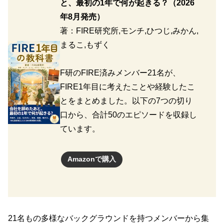
と、最初の1年で何が起きる？
（2026
年8月発売）
著：FIRE研究所,モンチ,ひつじ,みかん,
まるこ,もずく
F研のFIRE済みメンバー21名が、
FIRE1年目に考えたことや経験したこ
とをまとめました。以下の7つの切り
口から、合計50のエピソードを収録し
ています。
Amazonで購入
21名もの多様なバックグラウンドを持つメンバーから集