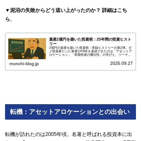
▼泥沼の失敗からどう這い上がったのか？ 詳細はこち
ら
。
資産2億円を築いた投資術：25年間の投資ヒスト
リー
2億円の資産を築いた投資術・実録ヒストリーの第2弾。ダ
メ投資家だった筆者がFIREを達成できたのは「アセットア
ロケーション」「長期投資の優位性」の学びと、リーマン
ショックでの行動が決定打だった。成功への転換点を解
説。
2025.09.27
monchi-blog.jp
転機：アセットアロケーションとの出会い
転機が訪れたのは2005年頃。名著と呼ばれる投資本に出