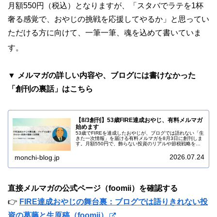
月額550円（税込）となりますが、「スタバでラテを1杯
奢る感覚で、おやじの挑戦を応援してやるか」と思ってい
ただける方に向けて、一筆一筆、魂を込めて書いていま
す
。
▼ メルマガの詳しい内容や、ブログには書けなかった
「創刊の裏話」はこちら
【8/3創刊】53歳FIRE達成おやじ、有料メルマガ
始めます
53歳でFIREを達成したおやじが、ブログでは語れない「生
きた一次情報」を届ける有料メルマガを8月3日に創刊しま
す。月額550円で、飾らない投資のリアルや節税戦略を発
信。クローズドな場での本音トークをお楽しみください！
2026.07.24
monchi-blog.jp
直接メルマガの公式ページ（foomii）を確認する
👉
FIRE達成おやじの舞台裏：ブログでは語りきれない投
資の葛藤と生原稿（foomii）