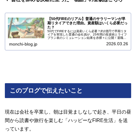
【50代FIREのリアル】普通のサラリーマンが早
期リタイアできた理由。資産額はいくら必要だっ
た？
50代でFIREするには資産いくら必要？約2億円で早期リタ
イアを実現した普通の会社員が、25年間の投資術とライフ
プラン表のシミュレーション結果を赤裸々に公開！退職後
のリアルな悩みや税金の実態も解説。お金の不安を解消す
2026.03.26
monchi-blog.jp
る続きをチェック！
このブログで伝えたいこと
現在は会社を卒業し、朝は目覚ましなしで起き、平日の昼
間から読書や旅行を楽しむ「ハッピーなFIRE生活」を送
っています。