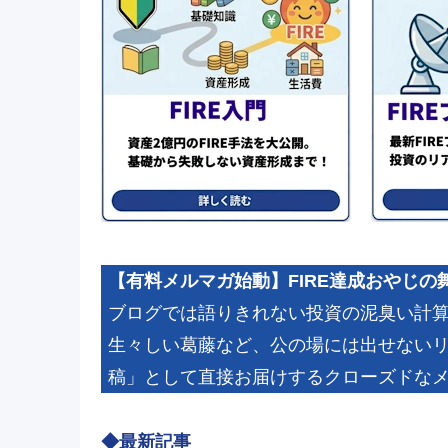
【有料メルマガ始動】FIRE達成おやじの
ブログでは語りきれない投資の泥臭い計算や
生々しい葛藤など、公の場には出せない
稿」として直接お届けするクローズドな
◆最新記事