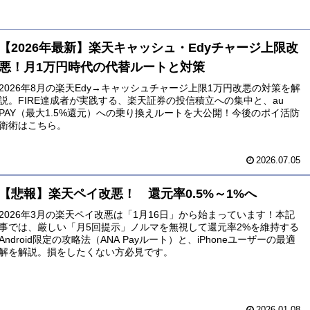
【2026年最新】楽天キャッシュ・Edyチャージ上限改
悪！月1万円時代の代替ルートと対策
2026年8月の楽天Edy→キャッシュチャージ上限1万円改悪の対策を解
説。FIRE達成者が実践する、楽天証券の投信積立への集中と、au
PAY（最大1.5%還元）への乗り換えルートを大公開！今後のポイ活防
衛術はこちら。
2026.07.05
【悲報】楽天ペイ改悪！ 還元率0.5%～1%へ
2026年3月の楽天ペイ改悪は「1月16日」から始まっています！本記
事では、厳しい「月5回提示」ノルマを無視して還元率2%を維持する
Android限定の攻略法（ANA Payルート）と、iPhoneユーザーの最適
解を解説。損をしたくない方必見です。
2026.01.08