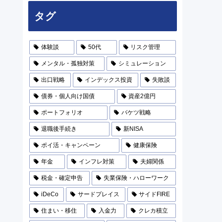
タグ
体験談
50代
リスク管理
メンタル・孤独対策
シミュレーション
出口戦略
インデックス投資
失敗談
債券・個人向け国債
資産2億円
ポートフォリオ
バケツ戦略
退職後手続き
新NISA
ポイ活・キャンペーン
健康保険
年金
インフレ対策
夫婦関係
税金・確定申告
失業保険・ハローワーク
iDeCo
サードプレイス
サイドFIRE
住まい・移住
入金力
クレカ積立