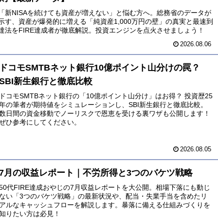
「新NISAを続けても資産が増えない」と悩む方へ。総務省のデータが
示す、資産が爆発的に増える「純資産1,000万円の壁」の真実と最速到
達法をFIRE達成者が徹底解説。投資エンジンを点火させましょう！
2026.08.06
ドコモSMTBネット銀行10億ポイント山分けの罠？
SBI新生銀行と徹底比較
ドコモSMTBネット銀行の「10億ポイント山分け」はお得？ 投資歴25
年の筆者が期待値をシミュレーションし、SBI新生銀行と徹底比較。
数日間の資金移動でノーリスクで恩恵を受ける裏ワザも公開します！
ぜひ参考にしてください。
2026.08.05
7月の収益レポート｜不労所得と3つのバケツ戦略
50代FIRE達成おやじの7月収益レポートを大公開。相場下落にも動じ
ない「3つのバケツ戦略」の最新状況や、配当・失業手当を含めたリ
アルなキャッシュフローを解説します。暴落に備える仕組みづくりを
知りたい方は必見！