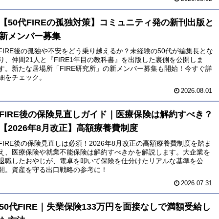
【50代FIREの孤独対策】コミュニティ発の新刊出版と
新メンバー募集
FIRE後の孤独や不安をどう乗り越えるか？未経験の50代が編集長とな
り、仲間21人と『FIRE1年目の教科書』を出版した裏側を公開しま
す。新たな居場所「FIRE研究所」の新メンバー募集も開始！今すぐ詳
細をチェック。
2026.08.01
FIRE後の保険見直しガイド｜医療保険は解約すべき？
【2026年8月改正】高額療養費制度
FIRE後の保険見直しは必須！2026年8月改正の高額療養費制度を踏ま
え、医療保険や就業不能保険は解約すべきかを解説します。大企業を
退職したおやじが、電卓を叩いて保険を仕分けたリアルな基準を公
開。資産を守る出口戦略の参考に！
2026.07.31
50代FIRE｜失業保険133万円を面接なしで満額受給し