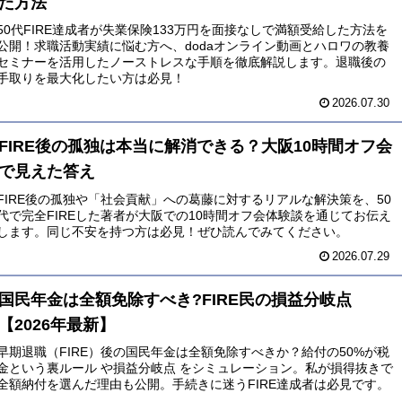
た方法
50代FIRE達成者が失業保険133万円を面接なしで満額受給した方法を
公開！求職活動実績に悩む方へ、dodaオンライン動画とハロワの教養
セミナーを活用したノーストレスな手順を徹底解説します。退職後の
手取りを最大化したい方は必見！
2026.07.30
FIRE後の孤独は本当に解消できる？大阪10時間オフ会
で見えた答え
FIRE後の孤独や「社会貢献」への葛藤に対するリアルな解決策を、50
代で完全FIREした著者が大阪での10時間オフ会体験談を通じてお伝え
します。同じ不安を持つ方は必見！ぜひ読んでみてください。
2026.07.29
国民年金は全額免除すべき?FIRE民の損益分岐点
【2026年最新】
早期退職（FIRE）後の国民年金は全額免除すべきか？給付の50%が税
金という裏ルール や損益分岐点 をシミュレーション。私が損得抜きで
全額納付を選んだ理由も公開。手続きに迷うFIRE達成者は必見です。