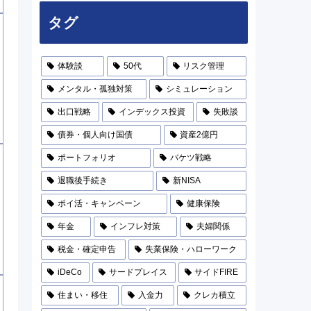
タグ
体験談
50代
リスク管理
メンタル・孤独対策
シミュレーション
出口戦略
インデックス投資
失敗談
債券・個人向け国債
資産2億円
ポートフォリオ
バケツ戦略
退職後手続き
新NISA
ポイ活・キャンペーン
健康保険
年金
インフレ対策
夫婦関係
税金・確定申告
失業保険・ハローワーク
iDeCo
サードプレイス
サイドFIRE
住まい・移住
入金力
クレカ積立