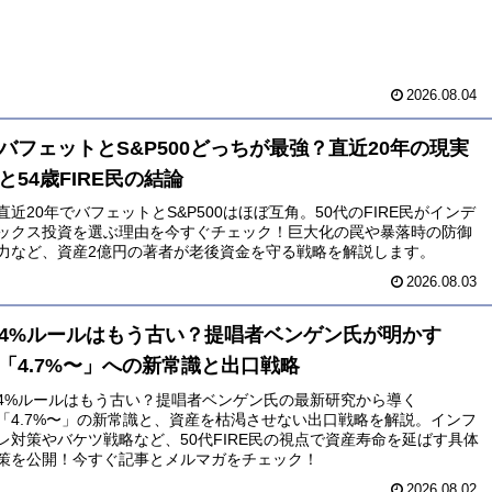
2026.08.04
バフェットとS&P500どっちが最強？直近20年の現実
と54歳FIRE民の結論
直近20年でバフェットとS&P500はほぼ互角。50代のFIRE民がインデ
ックス投資を選ぶ理由を今すぐチェック！巨大化の罠や暴落時の防御
力など、資産2億円の著者が老後資金を守る戦略を解説します。
2026.08.03
4%ルールはもう古い？提唱者ベンゲン氏が明かす
「4.7%〜」への新常識と出口戦略
4%ルールはもう古い？提唱者ベンゲン氏の最新研究から導く
「4.7%〜」の新常識と、資産を枯渇させない出口戦略を解説。インフ
レ対策やバケツ戦略など、50代FIRE民の視点で資産寿命を延ばす具体
策を公開！今すぐ記事とメルマガをチェック！
2026.08.02