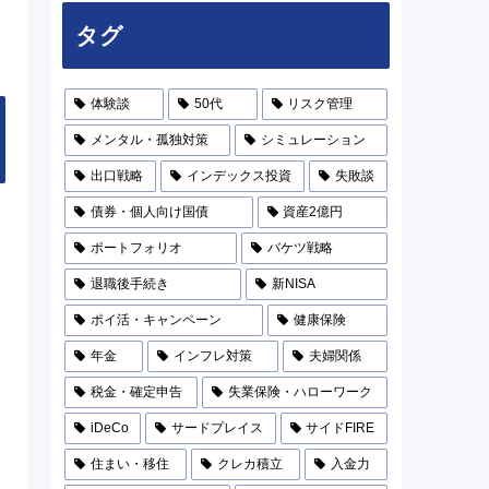
タグ
体験談
50代
リスク管理
メンタル・孤独対策
シミュレーション
出口戦略
インデックス投資
失敗談
債券・個人向け国債
資産2億円
ポートフォリオ
バケツ戦略
退職後手続き
新NISA
ポイ活・キャンペーン
健康保険
年金
インフレ対策
夫婦関係
税金・確定申告
失業保険・ハローワーク
iDeCo
サードプレイス
サイドFIRE
住まい・移住
クレカ積立
入金力