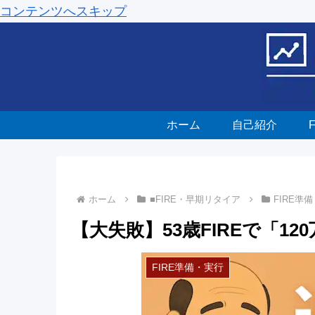
コンテンツへスキップ
ホーム
自己紹介
ホーム
■FIRE・早期リタイア
FIRE準
【大失敗】53歳FIREで「1
FIRE準備・実行