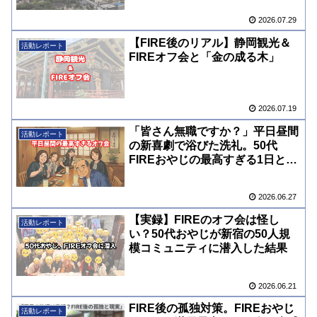
2026.07.29
【FIRE後のリアル】静岡観光＆
活動レポート
FIREオフ会と「金の成る木」
2026.07.19
「皆さん無職ですか？」平日昼間
活動レポート
の新喜劇で浴びた洗礼。50代
FIREおやじの最高すぎる1日と裏
側
2026.06.27
【実録】FIREのオフ会は怪し
活動レポート
い？50代おやじが新宿の50人規
模コミュニティに潜入した結果
2026.06.21
FIRE後の孤独対策。FIREおやじ
活動レポート