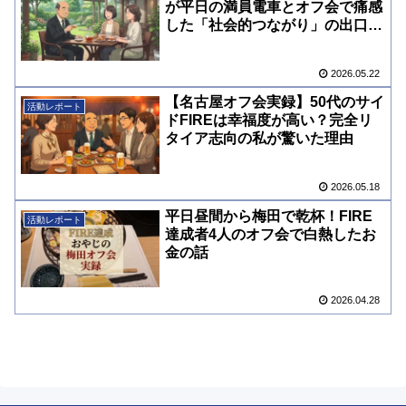
が平日の満員電車とオフ会で痛感
した「社会的つながり」の出口戦
略
2026.05.22
【名古屋オフ会実録】50代のサイ
活動レポート
ドFIREは幸福度が高い？完全リ
タイア志向の私が驚いた理由
2026.05.18
平日昼間から梅田で乾杯！FIRE
活動レポート
達成者4人のオフ会で白熱したお
金の話
2026.04.28