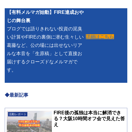
【有料メルマガ始動】FIRE達成おや
じの舞台裏
ブログでは語りきれない投資の泥臭
詳細はこちら
い計算やFIREの裏側に潜む生々しい
葛藤など、公の場には出せないリア
ルな本音を「生原稿」として直接お
届けするクローズドなメルマガで
す。
◆最新記事
FIRE後の孤独は本当に解消でき
活動レポート
る？大阪10時間オフ会で見えた答
え