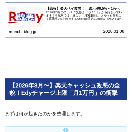
【悲報】楽天ペイ改悪！ 還元率0.5%～1%へ
2026年3月の楽天ペイ改悪は「1月16日」から始まってい
ます！本記事では、厳しい「月5回提示」ノルマを無視し
て還元率2%を維持するAndroid限定の攻略法（ANA Payル
ート）と、iPhoneユーザーの最適解を解説。損をしたくな
い方必見です。
2026.01.08
monchi-blog.jp
【2026年8月〜】楽天キャッシュ改悪の全
貌！Edyチャージ上限「月1万円」の衝撃
まずは何が起きたのかを整理します。