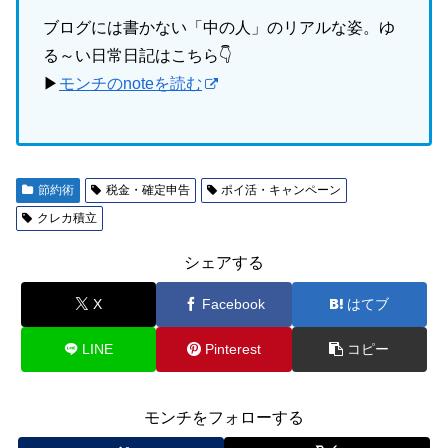
ブログには書かない「中の人」のリアルな姿。ゆ
る～い日常日記はこちら👇
▶
モンチのnoteを読む
節約術
税金・確定申告
ポイ活・キャンペーン
クレカ積立
シェアする
X
Facebook
はてブ
LINE
Pinterest
コピー
モンチをフォローする