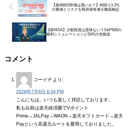
【第48回SBI債は買いか？】利回り3.2%
の裏側とリスクを既存保有者が徹底検証
【新NISA】少額投資は意味ない？S&P500の
複利シミュレーションと50代の失敗談
コメント
コーイチ
より:
2026年7月6日 6:34 PM
こんにちは。いつも楽しく拝読しております。
私も以前は楽天経済圏でVポイント
Prime→JALPay→WAON→楽天ギフトカード→楽天
Payという高還元ルートを愛用しておりました。