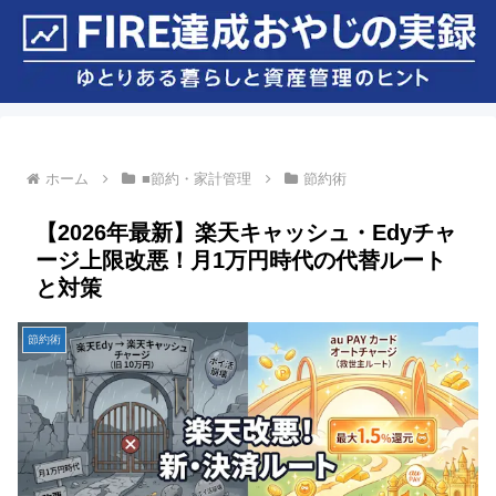
ホーム
■節約・家計管理
節約術
【2026年最新】楽天キャッシュ・Edyチャ
ージ上限改悪！月1万円時代の代替ルート
と対策
節約術