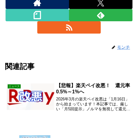
モンチ
関連記事
【悲報】楽天ペイ改悪！ 還元率
ニュース
0.5%～1%へ
2026年3月の楽天ペイ改悪は「1月16日」
から始まっています！本記事では、厳し
い「月5回提示」ノルマを無視して還元率
2%を維持するAndroid限定の攻略法
（ANA Payルート）と、iPhoneユーザー
の最適解を解説。損をしたくない方必見
です。