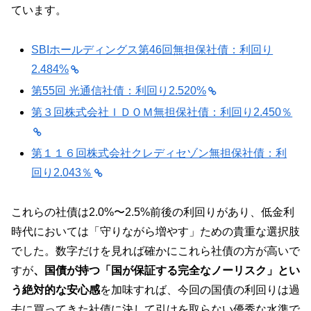
ています。
SBIホールディングス第46回無担保社債：利回り
2.484%
第55回 光通信社債：利回り2.520%
第３回株式会社ＩＤＯＭ無担保社債：利回り2.450％
第１１６回株式会社クレディセゾン無担保社債：利
回り2.043％
これらの社債は2.0%〜2.5%前後の利回りがあり、低金利
時代においては「守りながら増やす」ための貴重な選択肢
でした。数字だけを見れば確かにこれら社債の方が高いで
すが
、国債が持つ「国が保証する完全なノーリスク」とい
う絶対的な安心感
を加味すれば、今回の国債の利回りは過
去に買ってきた社債に決して引けを取らない優秀な水準で