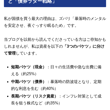
と「債券ラダー戦略」
私が国債を買う最大の理由は、ズバリ「暴落時のメンタル
を安定させ、夜ぐっすり眠るため」です。
当ブログを以前から読んでくださっている方はご存知かも
しれませんが、私は資産を以下の
「3つのバケツ」に分け
て管理
しています。
短期バケツ（現金）
：日々の生活費や急な出費に備
える（約25%）
中期バケツ（債券）
：暴落時の防波堤となり、定期
的な利息を生む（約40%）
長期バケツ（リスク資産）
：インフレ対策として成
長を狙う株式など（約35%）