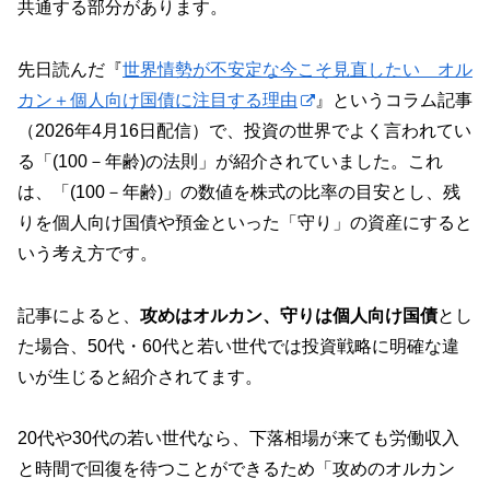
共通する部分があります。
先日読んだ『
世界情勢が不安定な今こそ見直したい オル
カン＋個人向け国債に注目する理由
』というコラム記事
（2026年4月16日配信）で、投資の世界でよく言われてい
る「(100－年齢)の法則」が紹介されていました。これ
は、「(100－年齢)」の数値を株式の比率の目安とし、残
りを個人向け国債や預金といった「守り」の資産にすると
いう考え方です。
記事によると、
攻めはオルカン、守りは個人向け国債
とし
た場合、50代・60代と若い世代では投資戦略に明確な違
いが生じると紹介されてます。
20代や30代の若い世代なら、下落相場が来ても労働収入
と時間で回復を待つことができるため「攻めのオルカン