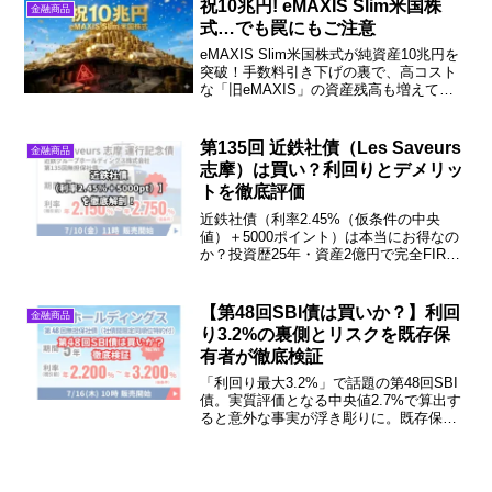
に知っておくべきポイントを実体験とと
祝10兆円! eMAXIS Slim米国株
金融商品
もに解説します。
式…でも罠にもご注意
eMAXIS Slim米国株式が純資産10兆円を
突破！手数料引き下げの裏で、高コスト
な「旧eMAXIS」の資産残高も増えてま
す。30年で約43万円も損する恐ろしい実
態を解説します。
第135回 近鉄社債（Les Saveurs
金融商品
志摩）は買い？利回りとデメリッ
トを徹底評価
近鉄社債（利率2.45%（仮条件の中央
値）＋5000ポイント）は本当にお得なの
か？投資歴25年・資産2億円で完全FIRE
したおやじが、個人向け国債や格付け相
場と比較し「実質利回り」を徹底検証。
投資判断に迷っている方は必見です！
【第48回SBI債は買いか？】利回
金融商品
り3.2%の裏側とリスクを既存保
有者が徹底検証
「利回り最大3.2%」で話題の第48回SBI
債。実質評価となる中央値2.7%で算出す
ると意外な事実が浮き彫りに。既存保有
者のFIRE達成者が、個人向け国債や市場
実勢と比較して徹底検証。「買い」か
「見送り」か、投資判断の基準を今すぐ
チェック！