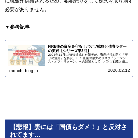
に現金が供給されるため、狼狽売りをして株式を取り崩す
必要がありません。
▼参考記事
FIRE後の資産を守る！バケツ戦略と債券ラダー
の実践【シリーズ第3回】
2025年11月にFIRE達成した筆者が、資産枯渇を防ぐ「守
りの運用」を解説。FIRE直後の最大のリスク「シーケン
ス・オブ・リターン」への対策として、バケツ戦略と債券
ラダーの具体的な実践方法を公開します。25年の投資経験
から導き出した、暴落に動じない出口戦略です。
2026.02.12
monchi-blog.jp
【悲報】妻には「国債もダメ！」と反対さ
れてます…