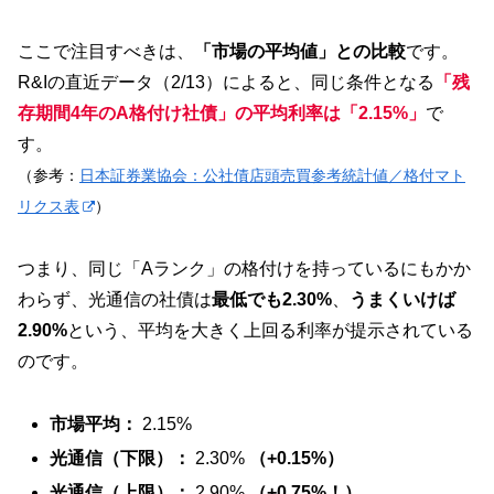
ここで注目すべきは、
「市場の平均値」との比較
です。
R&Iの直近データ（2/13）によると、同じ条件となる
「残
存期間4年のA格付け社債」の平均利率は「2.15%」
で
す。
（参考：
日本証券業協会：公社債店頭売買参考統計値／格付マト
リクス表
）
つまり、同じ「Aランク」の格付けを持っているにもかか
わらず、光通信の社債は
最低でも2.30%
、
うまくいけば
2.90%
という、平均を大きく上回る利率が提示されている
のです。
市場平均：
2.15%
光通信（下限）：
2.30%
（+0.15%）
光通信（上限）：
2.90%
（+0.75%！）