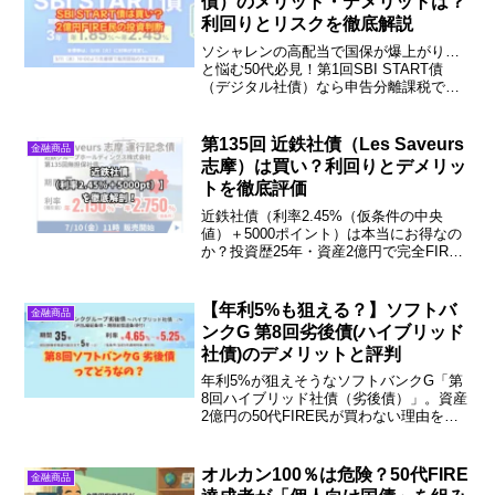
債）のメリット・デメリットは？
利回りとリスクを徹底解説
ソシャレンの高配当で国保が爆上がり…
と悩む50代必見！第1回SBI START債
（デジタル社債）なら申告分離課税で国
保への影響ゼロ。2億円FIRE民が期間3
年・年利2%超えを狙う投資判断とメリッ
トを徹底解説。続きをチェック！
第135回 近鉄社債（Les Saveurs
金融商品
志摩）は買い？利回りとデメリッ
トを徹底評価
近鉄社債（利率2.45%（仮条件の中央
値）＋5000ポイント）は本当にお得なの
か？投資歴25年・資産2億円で完全FIRE
したおやじが、個人向け国債や格付け相
場と比較し「実質利回り」を徹底検証。
投資判断に迷っている方は必見です！
【年利5%も狙える？】ソフトバ
金融商品
ンクG 第8回劣後債(ハイブリッド
社債)のデメリットと評判
年利5%が狙えそうなソフトバンクG「第
8回ハイブリッド社債（劣後債）」。資産
2億円の50代FIRE民が買わない理由を徹
底解説！万が一の「35年塩漬けリスク」
や財務のカラクリとは？年代別（30代・
50代）のリアルな投資判断を続きをチェ
オルカン100％は危険？50代FIRE
金融商品
ック！