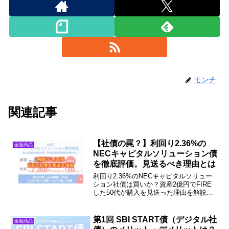
モンチ
関連記事
【社債の罠？】利回り2.36%の
金融商品
NECキャピタルソリューション債
を徹底評価。見送るべき理由とは
利回り2.36%のNECキャピタルソリュー
ション社債は買いか？資産2億円でFIRE
した50代が購入を見送った理由を解説。
プロの基準金利との比較や単利の罠な
ど、数字に騙されないためのファクトを
公開します。安全資産の運用に迷ってい
第1回 SBI START債（デジタル社
金融商品
る方は必見！