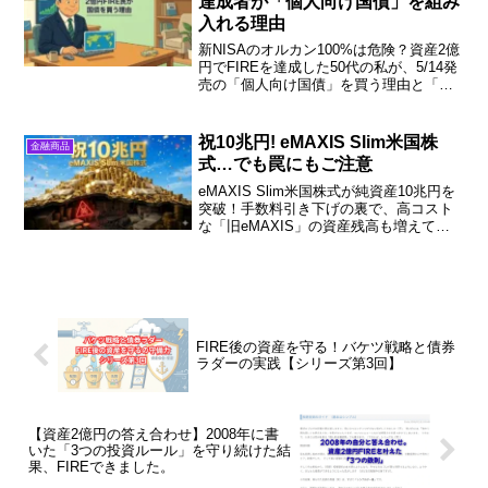
達成者が「個人向け国債」を組み
入れる理由
新NISAのオルカン100%は危険？資産2億
円でFIREを達成した50代の私が、5/14発
売の「個人向け国債」を買う理由と「債
券ラダー戦略」を徹底解説。妻に反対さ
れつつも守りを固めるリアルな投資術で
す。
祝10兆円! eMAXIS Slim米国株
金融商品
式…でも罠にもご注意
eMAXIS Slim米国株式が純資産10兆円を
突破！手数料引き下げの裏で、高コスト
な「旧eMAXIS」の資産残高も増えてま
す。30年で約43万円も損する恐ろしい実
態を解説します。
FIRE後の資産を守る！バケツ戦略と債券
ラダーの実践【シリーズ第3回】
【資産2億円の答え合わせ】2008年に書
いた「3つの投資ルール」を守り続けた結
果、FIREできました。