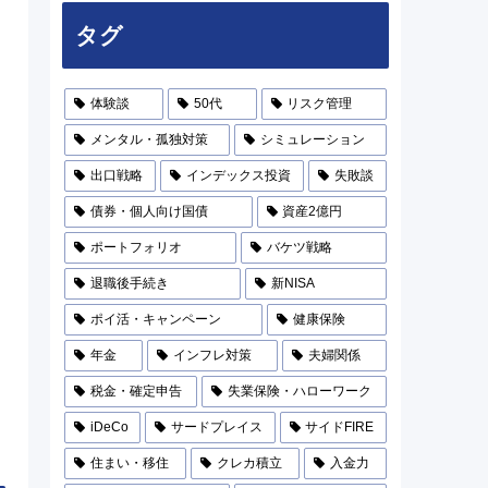
タグ
体験談
50代
リスク管理
メンタル・孤独対策
シミュレーション
出口戦略
インデックス投資
失敗談
債券・個人向け国債
資産2億円
ポートフォリオ
バケツ戦略
退職後手続き
新NISA
ポイ活・キャンペーン
健康保険
年金
インフレ対策
夫婦関係
税金・確定申告
失業保険・ハローワーク
iDeCo
サードプレイス
サイドFIRE
住まい・移住
クレカ積立
入金力