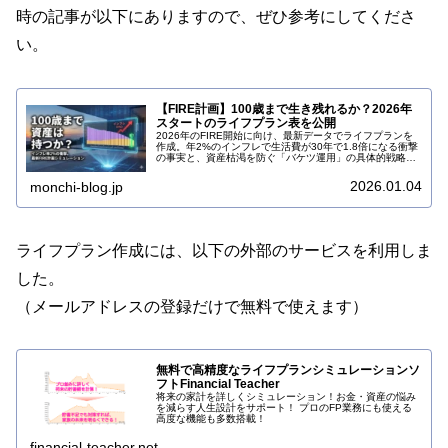
時の記事が以下にありますので、ぜひ参考にしてくださ
い。
【FIRE計画】100歳まで生き残れるか？2026年
スタートのライフプラン表を公開
2026年のFIRE開始に向け、最新データでライフプランを
作成。年2%のインフレで生活費が30年で1.8倍になる衝撃
の事実と、資産枯渇を防ぐ「バケツ運用」の具体的戦略を
公開します。100歳までの収支シミュレーション結果は必
見。
2026.01.04
monchi-blog.jp
ライフプラン作成には、以下の外部のサービスを利用しま
した。
（メールアドレスの登録だけで無料で使えます）
無料で高精度なライフプランシミュレーションソ
フトFinancial Teacher
将来の家計を詳しくシミュレーション！お金・資産の悩み
を減らす人生設計をサポート！ プロのFP業務にも使える
高度な機能も多数搭載！
financial-teacher.net