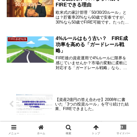
FIREできる理由
欧米式の家計管理「50/30/20ルール」と
は？貯蓄率20%なら60歳で安泰ですが、
30%なら50歳でFIRE可能です。たった
10%の違いで自由が10年早まる理由と、
私が実践した「ボーナス全額投資」の裏
ワザを実体験から解説します。
4%ルールはもう古い？ FIRE成
FIRE基礎知識
功率を高める「ガードレール戦
略」
FIRE後の資産運用で4%ルールに限界を
感じていませんか？市場の変動に柔軟に
対応する「ガードレール戦略」なら、資
産寿命を最大化しながら豊かなリタイア
生活を実現できます。具体的なシミュレ
ーションと4つのルールで徹底解説。
【資産2億円の答え合わせ】2008年に書
いた「3つの投資ルール」を守り続けた結
果、FIREできました。
FIRE後の趣味に最適！ObsidianとCursor
で作る「第2の脳」の始め方
メニュー
ホーム
検索
トップ
サイドバー