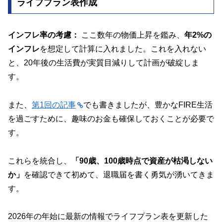
ライフプラン表作成
インフレ率の考慮：
ここ数年の物価上昇を鑑み、
年2%の
インフレ
を想定して計算に入れました。これを入れない
と、20年後の生活費が実質目減りして計画が破綻しま
す。
また、
第1回の記事
でも書きましたが、豊かなFIRE生活
を過ごすために、趣味のお金も確保しておくことが必要で
す。
これらを統合し、
「90歳、100歳時点で資産が枯渇しない
か」
を確認できて初めて、退職届を書く勇気が湧いてきま
す。
2026年の年始に最新の情報でライフプラン表を更新した