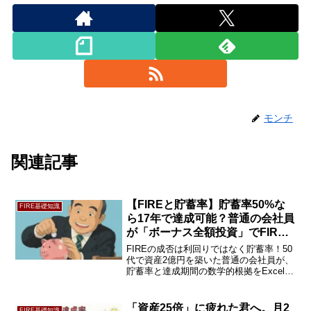
モンチ
関連記事
【FIREと貯蓄率】貯蓄率50%な
FIRE基礎知識
ら17年で達成可能？普通の会社員
が「ボーナス全額投資」でFIRE
した軌跡
FIREの成否は利回りではなく貯蓄率！50
代で資産2億円を築いた普通の会社員が、
貯蓄率と達成期間の数学的根拠をExcelシ
ミュレーション付きで解説。「毎月の節
約は無理」な凡人でも真似できる『ボー
ナス全額投資』の裏ワザとは？今すぐチ
「資産25倍」に疲れた君へ。月2
FIRE基礎知識