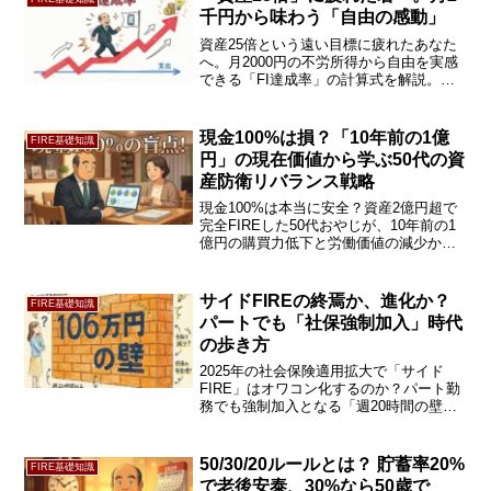
ェック！
千円から味わう「自由の感動」
資産25倍という遠い目標に疲れたあなた
へ。月2000円の不労所得から自由を実感
できる「FI達成率」の計算式を解説。ク
ロスオーバー・ポイントを細分化し、通
信費や家賃を攻略するゲーム感覚の投資
術で、FIREへのモチベーションを維持す
現金100%は損？「10年前の1億
FIRE基礎知識
る方法を紹介します。
円」の現在価値から学ぶ50代の資
産防衛リバランス戦略
現金100%は本当に安全？資産2億円超で
完全FIREした50代おやじが、10年前の1
億円の購買力低下と労働価値の減少から
学ぶ資産防衛戦略を解説。投資未経験の
妻との「5000万円の約束」などリアルな
実録を公開します。続きをチェック！
サイドFIREの終焉か、進化か？
FIRE基礎知識
パートでも「社保強制加入」時代
の歩き方
2025年の社会保険適用拡大で「サイド
FIRE」はオワコン化するのか？パート勤
務でも強制加入となる「週20時間の壁」
の衝撃と、手取り減を上回る「厚生年金
の投資メリット」を徹底解説。制度変更
を味方につける、新時代の生存戦略3選を
50/30/20ルールとは？ 貯蓄率20%
FIRE基礎知識
紹介します。
で老後安泰、30%なら50歳で