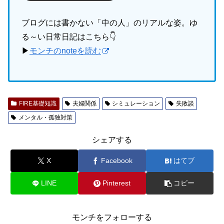
ブログには書かない「中の人」のリアルな姿。ゆ
る～い日常日記はこちら👇
▶
モンチのnoteを読む
FIRE基礎知識
夫婦関係
シミュレーション
失敗談
メンタル・孤独対策
シェアする
X
Facebook
はてブ
LINE
Pinterest
コピー
モンチをフォローする