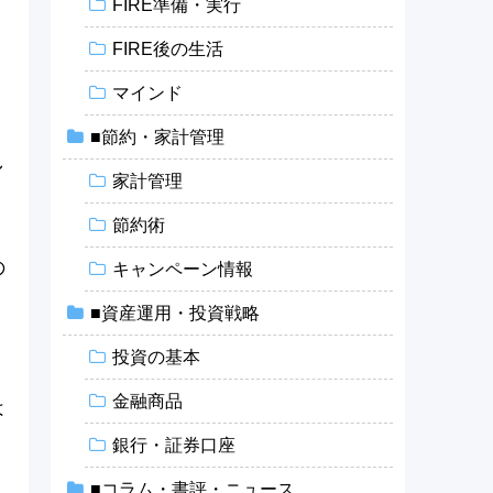
FIRE準備・実行
、
FIRE後の生活
マインド
■節約・家計管理
し
家計管理
節約術
の
キャンペーン情報
■資産運用・投資戦略
投資の基本
金融商品
は
銀行・証券口座
■コラム・書評・ニュース