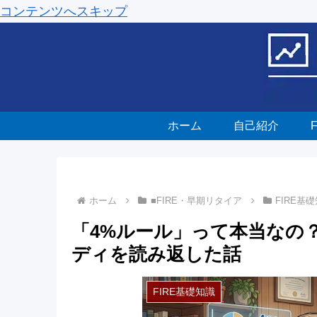
コンテンツへスキップ
ホーム
自己紹介
ホーム
■FIRE・早期リタイア
FIRE基
「4%ルール」って本当なの？
ディを読み返した話
FIRE基礎知識