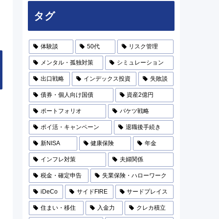
タグ
体験談
50代
リスク管理
メンタル・孤独対策
シミュレーション
出口戦略
インデックス投資
失敗談
債券・個人向け国債
資産2億円
ポートフォリオ
バケツ戦略
ポイ活・キャンペーン
退職後手続き
新NISA
健康保険
年金
インフレ対策
夫婦関係
税金・確定申告
失業保険・ハローワーク
iDeCo
サイドFIRE
サードプレイス
住まい・移住
入金力
クレカ積立