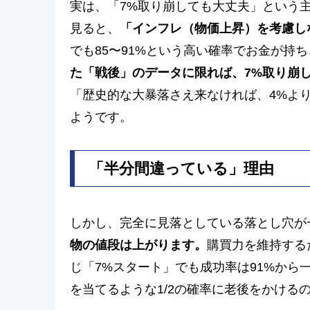
実は、「7%取り崩しても大丈夫」という
見ると、
「インフレ（物価上昇）を考慮し
でも85〜91%という高い確率でお金が持
た「戦後」のデータに限れば、7%取り崩し
「歴史的な大暴落さえ来なければ、4%よ
ようです。
「半分間違っている」理由
しかし、完全に見落としている落とし穴が
物の値段は上がります。
購買力を維持する
じ「7%スタート」でも成功率は91%から
を当てるような1/2の確率に老後をかける