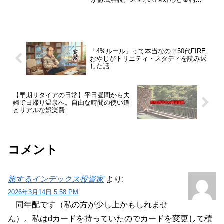
0.55%への引き上げで、ついに最強の連
携口座へと進化しました。口座選びで損
をしたくないSBI証券ユーザーは今すぐチ
ェック！
「4%ルール」って本当なの？50代FIRE
おやじがトリニティ・スタディを読み返
した話
【早期リタイアの日常】平日昼間から夫
婦で日帰り温泉へ。自由な時間の使い道
とリアルな娯楽費
コメント
旅するインデックス投資家
より:
2026年3月14日 5:58 PM
同年配です（私の方が少し上かもしれませ
ん）。私はdカードを持っていたのでカードを変更して積