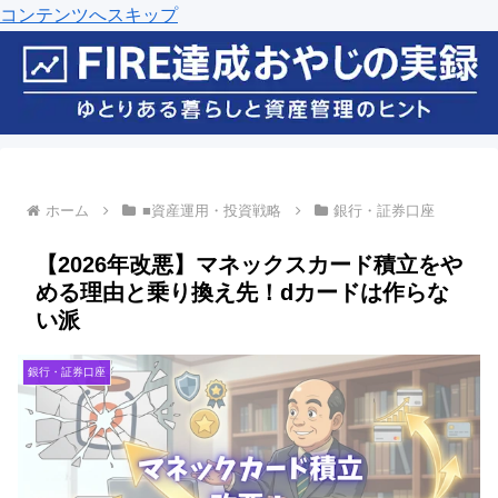
コンテンツへスキップ
ホーム
■資産運用・投資戦略
銀行・証券口座
【2026年改悪】マネックスカード積立をや
める理由と乗り換え先！dカードは作らな
い派
銀行・証券口座