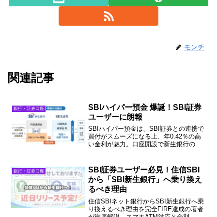
モンチ
関連記事
SBIハイパー預金 爆誕！SBI証券
銀行・証券口座
ユーザーに朗報
SBIハイパー預金は、SBI証券との連携で
買付がスムーズになる上、年0.42％の高
い金利が魅力。口座開設で新生銀行の
「ダイヤモンドステージ」に即昇格し、
ATM・振込手数料も無料になる革命的な
サービスです。
SBI証券ユーザー必見！住信SBI
銀行・証券口座
から「SBI新生銀行」へ乗り換え
るべき理由
住信SBIネット銀行からSBI新生銀行へ乗
り換えるべき理由を完全FIRE達成の著者
が徹底解説。スマホATM対応と金利