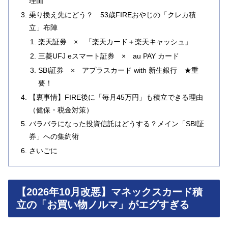
理由
乗り換え先にどう？ 53歳FIREおやじの「クレカ積
立」布陣
楽天証券 × 「楽天カード＋楽天キャッシュ」
三菱UFJ eスマート証券 × au PAY カード
SBI証券 × アプラスカード with 新生銀行 ★重
要！
【裏事情】FIRE後に「毎月45万円」も積立できる理由
（健保・税金対策）
バラバラになった投資信託はどうする？メイン「SBI証
券」への集約術
さいごに
【2026年10月改悪】マネックスカード積
立の「お買い物ノルマ」がエグすぎる