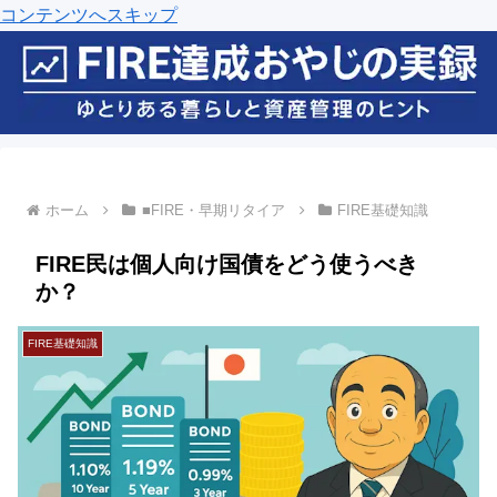
コンテンツへスキップ
ホーム
■FIRE・早期リタイア
FIRE基礎知識
FIRE民は個人向け国債をどう使うべき
か？
FIRE基礎知識