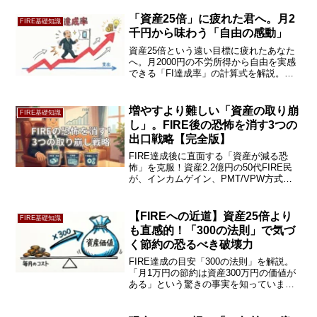
要資金シミュレーションと貯蓄率20%の
極意を公開。今すぐ続きをチェック！
「資産25倍」に疲れた君へ。月2
FIRE基礎知識
千円から味わう「自由の感動」
資産25倍という遠い目標に疲れたあなた
へ。月2000円の不労所得から自由を実感
できる「FI達成率」の計算式を解説。ク
ロスオーバー・ポイントを細分化し、通
信費や家賃を攻略するゲーム感覚の投資
術で、FIREへのモチベーションを維持す
増やすより難しい「資産の取り崩
FIRE基礎知識
る方法を紹介します。
し」。FIRE後の恐怖を消す3つの
出口戦略【完全版】
FIRE達成後に直面する「資産が減る恐
怖」を克服！資産2.2億円の50代FIRE民
が、インカムゲイン、PMT/VPW方式、
定期売却自動化という「3つの出口戦略」
を完全解説。暴落に怯えず老後資金を賢
く使い切る、実践的な取り崩し術を大公
【FIREへの近道】資産25倍より
FIRE基礎知識
開します。
も直感的！「300の法則」で気づ
く節約の恐るべき破壊力
FIRE達成の目安「300の法則」を解説。
「月1万円の節約は資産300万円の価値が
ある」という驚きの事実を知っています
か？4%ルールよりも直感的で、早期リタ
イアのゴールがグッと近づく「節約のレ