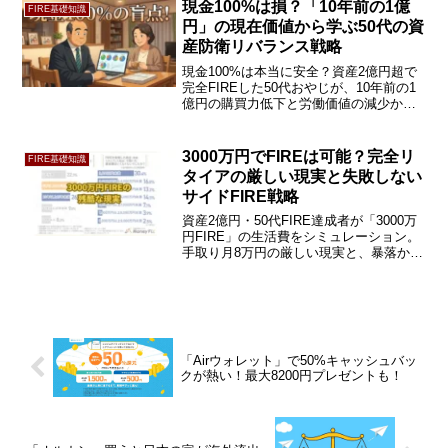
バレッジ効果」について紹介します。
現金100%は損？「10年前の1億
FIRE基礎知識
円」の現在価値から学ぶ50代の資
産防衛リバランス戦略
現金100%は本当に安全？資産2億円超で
完全FIREした50代おやじが、10年前の1
億円の購買力低下と労働価値の減少から
学ぶ資産防衛戦略を解説。投資未経験の
妻との「5000万円の約束」などリアルな
実録を公開します。続きをチェック！
3000万円でFIREは可能？完全リ
FIRE基礎知識
タイアの厳しい現実と失敗しない
サイドFIRE戦略
資産2億円・50代FIRE達成者が「3000万
円FIRE」の生活費をシミュレーション。
手取り月8万円の厳しい現実と、暴落から
資産を守る「失敗しないサイドFIRE戦
略」を解説。老後不安を消す堅実な投資
哲学とは？続きをチェック！
「Airウォレット」で50%キャッシュバッ
クが熱い！最大8200円プレゼントも！