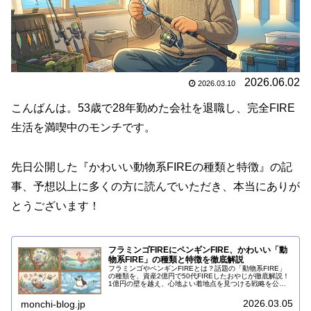
2026.06.02
2026.03.10
こんばんは。53歳で28年勤めた会社を退職し、完全FIRE
生活を満喫中のモンチです。
先日公開した『かわいい動物系FIREの種類と特徴』の記
事、予想以上に多くの方に読んでいただき、本当にありが
とうございます！
フラミンゴFIREにペンギンFIRE、かわいい「動
物系FIRE」の種類と特徴を徹底解説
フラミンゴやペンギンFIREとは？話題の「動物系FIRE」
の種類を、資産2億円で50代FIREしたおやじが徹底解説！
1億円の壁を越え、心地よい着地点を見つける戦略を公
開。リタイア後の不安を消したい方は続きをチェック！
2026.03.05
monchi-blog.jp