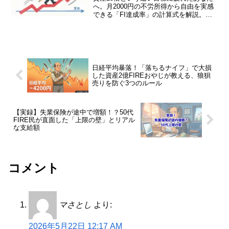
へ。月2000円の不労所得から自由を実感
できる「FI達成率」の計算式を解説。ク
ロスオーバー・ポイントを細分化し、通
信費や家賃を攻略するゲーム感覚の投資
術で、FIREへのモチベーションを維持す
る方法を紹介します。
日経平均暴落！「落ちるナイフ」で大損
した資産2億FIREおやじが教える、狼狽
売りを防ぐ3つのルール
【実録】失業保険が途中で増額！？50代
FIRE民が直面した「上限の壁」とリアル
な支給額
コメント
マさとし
より:
2026年5月22日 12:17 AM