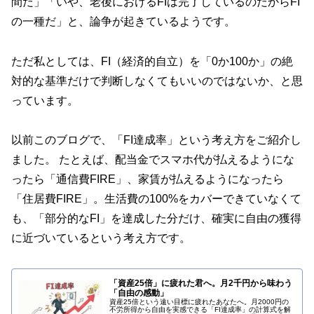
間だ」「いや、老後におけるFIは完了しているのだからFI
の一種だ」と、論争が起きているようです。
ただ私としては、FI（経済的自立）を「0か100か」の絶
対的な基準だけで判断しなくてもいいのではないか、と思
っています。
以前このブログで、「FI達成率」という考え方をご紹介し
ました。 たとえば、配当金でスマホ代が払えるようにな
ったら「通信費FIRE」、家賃が払えるようになったら
「住居費FIRE」。生活費の100%をカバーできていなくて
も、「部分的なFI」を達成した分だけ、確実に自由の獲得
に近づいているという考え方です。
「資産25倍」に疲れた君へ。月2千円から味わう
「自由の感動」
資産25倍という遠い目標に疲れたあなたへ。月2000円の
不労所得から自由を実感できる「FI達成率」の計算式を解