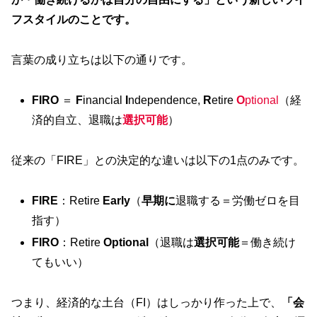
フスタイルのことです。
言葉の成り立ちは以下の通りです。
FIRO
＝
F
inancial
I
ndependence,
R
etire
O
ptional
（経
済的自立、退職は
選択可能
）
従来の「FIRE」との決定的な違いは以下の1点のみです。
FIRE
：Retire
Early
（
早期に
退職する＝労働ゼロを目
指す）
FIRO
：Retire
Optional
（退職は
選択可能
＝働き続け
てもいい）
つまり、経済的な土台（FI）はしっかり作った上で、
「会