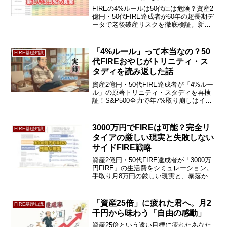
FIREの4%ルールは50代には危険？資産2
億円・50代FIRE達成者が60年の超長期デ
ータで老後破産リスクを徹底検証。新基
準「3.5%」の残酷な真実と、暴落から資
産を守るバケツ戦略を大公開。毎年のシ
ミュレーションの重要性を今すぐ確認！
「4%ルール」って本当なの？50
FIRE基礎知識
代FIREおやじがトリニティ・ス
タディを読み返した話
資産2億円・50代FIRE達成者が「4%ルー
ル」の原著トリニティ・スタディを再検
証！S&P500全力で年7%取り崩しはイン
フレで破綻する？現在の取り崩し率2%の
リアルな現状と反省点を公開。安全な出
口戦略の正解とは？続きをチェック！
3000万円でFIREは可能？完全リ
FIRE基礎知識
タイアの厳しい現実と失敗しない
サイドFIRE戦略
資産2億円・50代FIRE達成者が「3000万
円FIRE」の生活費をシミュレーション。
手取り月8万円の厳しい現実と、暴落から
資産を守る「失敗しないサイドFIRE戦
略」を解説。老後不安を消す堅実な投資
哲学とは？続きをチェック！
「資産25倍」に疲れた君へ。月2
FIRE基礎知識
千円から味わう「自由の感動」
資産25倍という遠い目標に疲れたあなた