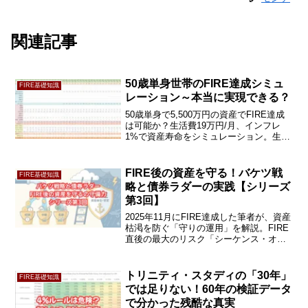
関連記事
50歳単身世帯のFIRE達成シミュ
FIRE基礎知識
レーション～本当に実現できる？
50歳単身で5,500万円の資産でFIRE達成
は可能か？生活費19万円/月、インフレ
1%で資産寿命をシミュレーション。生活
費の調整や運用利回りによる結果の違い
を徹底解説します。
FIRE後の資産を守る！バケツ戦
FIRE基礎知識
略と債券ラダーの実践【シリーズ
第3回】
2025年11月にFIRE達成した筆者が、資産
枯渇を防ぐ「守りの運用」を解説。FIRE
直後の最大のリスク「シーケンス・オ
ブ・リターン」への対策として、バケツ
戦略と債券ラダーの具体的な実践方法を
公開します。25年の投資経験から導き出
トリニティ・スタディの「30年」
FIRE基礎知識
した、暴落に動じない出口戦略です。
では足りない！60年の検証データ
で分かった残酷な真実