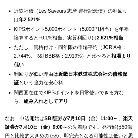
近鉄社債（Les Saveurs 志摩 運行記念債）の利回り
は
年2.521%
KIPSポイント5,000ポイント（5,000円相当）を年率
換算すると+0.1%相当、実質利回りは
2.621%相当
ただし、同格付け・同年限の市場平均（JCR A格：
2.744%、R&I BBB格：2.919%）と比べると
相場より
低い
利回りが低い理由は
近畿日本鉄道株式会社の債務保
証
という強力な安心料
関西圏在住でKIPSポイントを日常使いできる方な
ら、
組み入れとしてアリ
なお、申込開始は
SBI証券が7月10日（金）11:00～
、
楽天
証券が7月10日（金）9:00～
の先着順です。発行額は50億
円と比較的大きめのため、即完売となる可能性は低いと思