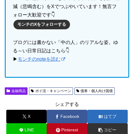
減（悲鳴含む）をXでつぶやいています！無言フ
ォロー大歓迎です👇
モンチのXをフォローする
ブログには書かない「中の人」のリアルな姿。ゆ
る～い日常日記はこちら👇
▶
モンチのnoteを読む
金融商品
ポイ活・キャンペーン
債券・個人向け国債
シェアする
X
Facebook
はてブ
LINE
Pinterest
コピー