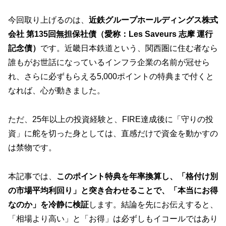
今回取り上げるのは、
近鉄グループホールディングス株式
会社 第135回無担保社債（愛称：Les Saveurs 志摩 運行
記念債）
です。近畿日本鉄道という、関西圏に住む者なら
誰もがお世話になっているインフラ企業の名前が冠せら
れ、さらに必ずもらえる5,000ポイントの特典まで付くと
なれば、心が動きました。
ただ、25年以上の投資経験と、FIRE達成後に「守りの投
資」に舵を切った身としては、直感だけで資金を動かすの
は禁物です。
本記事では、
このポイント特典を年率換算し、「格付け別
の市場平均利回り」と突き合わせることで、「本当にお得
なのか」を冷静に検証
します。結論を先にお伝えすると、
「相場より高い」と「お得」は必ずしもイコールではあり