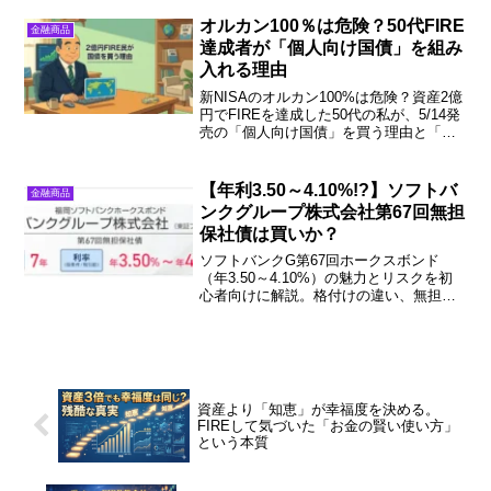
の比較、安全性、投資判断基準を詳しく
解説します。
オルカン100％は危険？50代FIRE
金融商品
達成者が「個人向け国債」を組み
入れる理由
新NISAのオルカン100%は危険？資産2億
円でFIREを達成した50代の私が、5/14発
売の「個人向け国債」を買う理由と「債
券ラダー戦略」を徹底解説。妻に反対さ
れつつも守りを固めるリアルな投資術で
す。
【年利3.50～4.10%!?】ソフトバ
金融商品
ンクグループ株式会社第67回無担
保社債は買いか？
ソフトバンクG第67回ホークスボンド
（年3.50～4.10%）の魅力とリスクを初
心者向けに解説。格付けの違い、無担保
社債の仕組み、S&Pの最新評価まで網
羅。この社債が向いている人・避けるべ
き人も明確に提示。
資産より「知恵」が幸福度を決める。
FIREして気づいた「お金の賢い使い方」
という本質