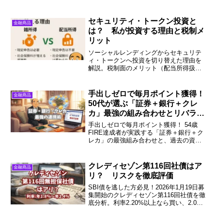
す。30年で約43万円も損する恐ろしい実
態を解説します。
セキュリティ・トークン投資と
金融商品
は？ 私が投資する理由と税制メ
リット
ソーシャルレンディングからセキュリテ
ィ・トークンへ投資を切り替えた理由を
解説。税制面のメリット（配当所得扱
い・特定口座対応・社会保険料に影響な
し）や、クラウドファンディングとの違
いを紹介します。
手出しゼロで毎月ポイント獲得！
金融商品
50代が選ぶ「証券＋銀行＋クレ
カ」最強の組み合わせとリバラン
ス
手出しゼロで毎月ポイント獲得！ 54歳
FIRE達成者が実践する「証券＋銀行＋ク
レカ」の最強組み合わせと、過去の資産
を循環させるリバランス術を公開しま
す。 現金不足に悩まず、無理のない範囲
で賢くポイ活を始めましょう！
クレディセゾン第116回社債はア
金融商品
リ？ リスクを徹底評価
SBI債を逃した方必見！2026年1月19日募
集開始のクレディセゾン第116回社債を徹
底分析。利率2.20%以上なら買い、2.00%
未満なら見送り。個人向け国債1.59%と