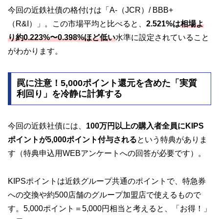
今回の近鉄社債の格付けは「A-（JCR）/ BBB+
（R&I）」。この市場平均と比べると、
2.521%は
相場よ
り約0.223%〜0.398%ほど低い
水準に設定されていること
がわかります。
罠に注意！5,000ポイント還元を含めた「実質
利回り」を冷静に計算する
今回の近鉄社債には、
100万円以上の購入者全員にKIPS
ポイントが5,000ポイント付与される
という特典がありま
す（特典申込用WEBアンケートへの回答が必要です）。
KIPSポイントは近鉄グループ共通のポイントで、特急券
への交換や約500店舗のグループ加盟店で使えるもので
す。5,000ポイント＝5,000円相当と考えると、「お得！」