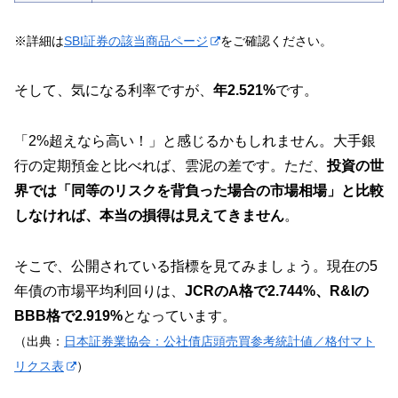
※詳細は
SBI証券の該当商品ページ
をご確認ください。
そして、気になる利率ですが、
年2.521%
です。
「2%超えなら高い！」と感じるかもしれません。大手銀
行の定期預金と比べれば、雲泥の差です。ただ、
投資の世
界では「同等のリスクを背負った場合の市場相場」と比較
しなければ、本当の損得は見えてきません
。
そこで、公開されている指標を見てみましょう。現在の5
年債の市場平均利回りは、
JCRのA格で2.744%、R&Iの
BBB格で2.919%
となっています。
（出典：
日本証券業協会：公社債店頭売買参考統計値／格付マト
リクス表
）