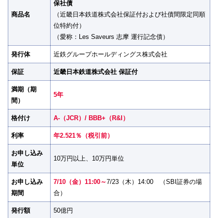
保社債
商品名
（近畿日本鉄道株式会社保証付および社債間限定同順
位特約付）
（愛称：Les Saveurs 志摩 運行記念債）
発行体
近鉄グループホールディングス株式会社
保証
近畿日本鉄道株式会社 保証付
満期（期
5年
間）
格付け
A-（JCR）/ BBB+（R&I）
利率
年2.521％（税引前）
お申し込み
10万円以上、10万円単位
単位
お申し込み
7/10（金）11:00～
7/23（木）14:00 （SBI証券の場
期間
合）
発行額
50億円