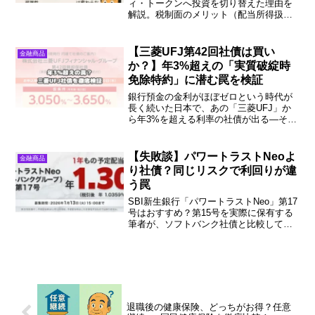
ィ・トークンへ投資を切り替えた理由を
解説。税制面のメリット（配当所得扱
い・特定口座対応・社会保険料に影響な
し）や、クラウドファンディングとの違
いを紹介します。
【三菱UFJ第42回社債は買い
金融商品
か？】年3%超えの「実質破綻時
免除特約」に潜む罠を検証
銀行預金の金利がほぼゼロという時代が
長く続いた日本で、あの「三菱UFJ」か
ら年3%を超える利率の社債が出る—そん
な案内を見て、思わず身を乗り出した方
も多いのではないでしょうか。普段は国
債やインデックスファンドを軸に、とに
【失敗談】パワートラストNeoよ
金融商品
かく資産を減らさない...
り社債？同じリスクで利回りが違
う罠
SBI新生銀行「パワートラストNeo」第17
号はおすすめ？第15号を実際に保有する
筆者が、ソフトバンク社債と比較して
「失敗した」と感じる理由をブログで解
説。同じ倒産リスクで利回りが低い金銭
信託のデメリットと、賢い投資の正解を
公開します。
退職後の健康保険、どっちがお得？任意