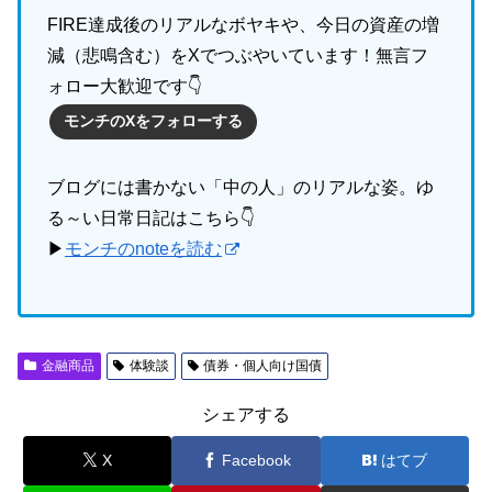
FIRE達成後のリアルなボヤキや、今日の資産の増
減（悲鳴含む）をXでつぶやいています！無言フ
ォロー大歓迎です👇
モンチのXをフォローする
ブログには書かない「中の人」のリアルな姿。ゆ
る～い日常日記はこちら👇
▶
モンチのnoteを読む
金融商品
体験談
債券・個人向け国債
シェアする
X
Facebook
はてブ