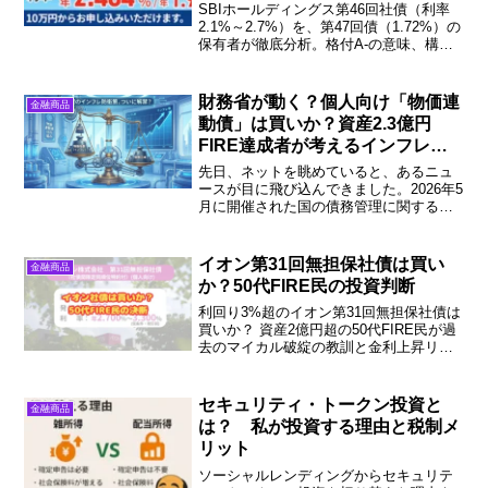
SBIホールディングス第46回社債（利率
2.1%～2.7%）を、第47回債（1.72%）の
保有者が徹底分析。格付A-の意味、構造
的劣後性のリスク、市場利回りとの比較
から導く投資判断基準とは。条件決定前
に知っておくべきポイントを実体験とと
財務省が動く？個人向け「物価連
金融商品
もに解説します。
動債」は買いか？資産2.3億円
FIRE達成者が考えるインフレ対
策
先日、ネットを眺めていると、あるニュ
ースが目に飛び込んできました。2026年5
月に開催された国の債務管理に関する研
究会で、個人向け国債のラインナップに
「物価連動債」や「超長期債」などを追
加する議論が着手されたとのことです。
イオン第31回無担保社債は買い
金融商品
背景には、日銀が国...
か？50代FIRE民の投資判断
利回り3%超のイオン第31回無担保社債は
買いか？ 資産2億円超の50代FIRE民が過
去のマイカル破綻の教訓と金利上昇リス
クから投資判断を徹底解説。 「見送り」
決断のリアルな理由とは？ 安全な資産防
衛戦略を知りたい方は必見です。
セキュリティ・トークン投資と
金融商品
は？ 私が投資する理由と税制メ
リット
ソーシャルレンディングからセキュリテ