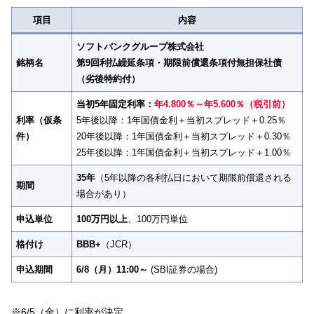
項目
内容
ソフトバンクグループ株式会社
銘柄名
第9回利払繰延条項・期限前償還条項付無担保社債
（劣後特約付）
当初5年固定利率：
年4.800％～年5.600％（税引前）
利率
（仮条
5年後以降：1年国債金利＋当初スプレッド＋0.25％
件）
20年後以降：1年国債金利＋当初スプレッド＋0.30％
25年後以降：1年国債金利＋当初スプレッド＋1.00％
35年
（5年以降の各利払日において期限前償還される
期間
場合があり）
申込単位
100万円以上
、100万円単位
格付け
BBB+
（JCR）
申込期間
6/8（月）11:00～
(SBI証券の場合)
※6/5（金）に利率が決定。