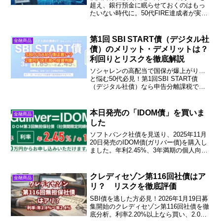
超え、銀行預金に眠らせておくのはもっ
たいない時代に。50代FIRE達成者が実践
する、元本割れを防ぐ債券戦略と手取り
額シミュレーションを公開。安全に資産
を守りたい方は必見です！
第1回 SBI START債（デジタル社
金融商品
債）のメリット・デメリットは？
利回りとリスクを徹底解説
ソシャレンの高配当で国保が爆上がり…
と悩む50代必見！第1回SBI START債
（デジタル社債）なら申告分離課税で国
保への影響ゼロ。2億円FIRE民が期間3
年・年利2%超えを狙う投資判断とメリッ
トを徹底解説。続きをチェック！
本日発売の「IDOM債」を買いま
金融商品
した
ソフトバンク社債を見送り、2025年11月
20日発売のIDOM債(ガリバー債)を購入し
ました。年利2.45%、3年満期の個人向け
社債。無担保社債、社債間限定同順位特
約、財務分析、倒産リスクまで徹底解
説。BBB+格付けで最適な投資先と判断し
クレディセゾン第116回社債はア
金融商品
ました。
リ？ リスクを徹底評価
SBI債を逃した方必見！2026年1月19日募
集開始のクレディセゾン第116回社債を徹
底分析。利率2.20%以上なら買い、2.00%