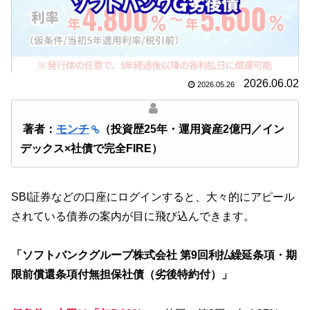
2026.06.02
2026.05.26
著者：
モンチ
（投資歴25年・運用資産2億円／イン
デックス×社債で完全FIRE）
SBI証券などの口座にログインすると、大々的にアピール
されている債券の案内が目に飛び込んできます。
「ソフトバンクグループ株式会社 第9回利払繰延条項・期
限前償還条項付無担保社債（劣後特約付）」