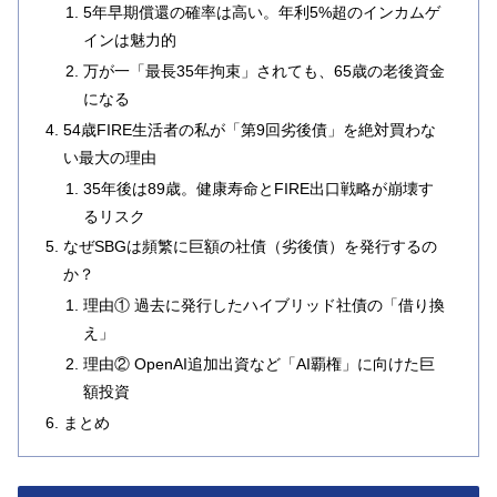
5年早期償還の確率は高い。年利5%超のインカムゲ
インは魅力的
万が一「最長35年拘束」されても、65歳の老後資金
になる
54歳FIRE生活者の私が「第9回劣後債」を絶対買わな
い最大の理由
35年後は89歳。健康寿命とFIRE出口戦略が崩壊す
るリスク
なぜSBGは頻繁に巨額の社債（劣後債）を発行するの
か？
理由① 過去に発行したハイブリッド社債の「借り換
え」
理由② OpenAI追加出資など「AI覇権」に向けた巨
額投資
まとめ