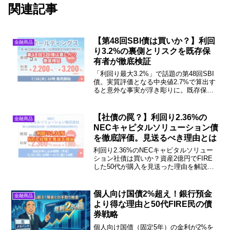
関連記事
【第48回SBI債は買いか？】利回
金融商品
り3.2%の裏側とリスクを既存保
有者が徹底検証
「利回り最大3.2%」で話題の第48回SBI
債。実質評価となる中央値2.7%で算出す
ると意外な事実が浮き彫りに。既存保有
者のFIRE達成者が、個人向け国債や市場
実勢と比較して徹底検証。「買い」か
「見送り」か、投資判断の基準を今すぐ
【社債の罠？】利回り2.36%の
金融商品
チェック！
NECキャピタルソリューション債
を徹底評価。見送るべき理由とは
利回り2.36%のNECキャピタルソリュー
ション社債は買いか？資産2億円でFIRE
した50代が購入を見送った理由を解説。
プロの基準金利との比較や単利の罠な
ど、数字に騙されないためのファクトを
公開します。安全資産の運用に迷ってい
個人向け国債2%超え！銀行預金
金融商品
る方は必見！
より得な理由と50代FIRE民の債
券戦略
個人向け国債（固定5年）の金利が2%を