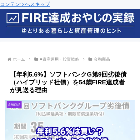
コンテンツへスキップ
ホーム
■資産運用・投資戦略
金融商品
【年利5.6%】ソフトバンクG第9回劣後債
（ハイブリッド社債）を54歳FIRE達成者
が見送る理由
金融商品