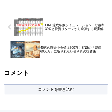
未満なら見送り。個人向け国債1.59%と
の比較、安全性、投資判断基準を詳しく
解説します。
FIRE達成年数シミュレーション！貯蓄率
30%と投資リターンから逆算する現実解
40代の貯金中央値は500万！SNSの「資産
6000万」に騙されない引き算の投資術
コメント
コメントを書き込む