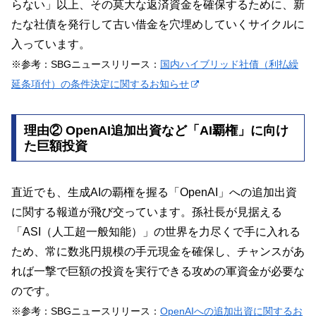
らない」以上、その莫大な返済資金を確保するために、新
たな社債を発行して古い借金を穴埋めしていくサイクルに
入っています。
※参考
：
SBGニュースリリース：
国内ハイブリッド社債（利払繰
延条項付）の条件決定に関するお知らせ
理由② OpenAI追加出資など「AI覇権」に向け
た巨額投資
直近でも、生成AIの覇権を握る「OpenAI」への追加出資
に関する報道が飛び交っています。孫社長が見据える
「ASI（人工超一般知能）」の世界を力尽くで手に入れる
ため、常に数兆円規模の手元現金を確保し、チャンスがあ
れば一撃で巨額の投資を実行できる攻めの軍資金が必要な
のです。
※参考：SBGニュースリリース：
OpenAIへの追加出資に関するお