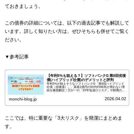
ておきましょう。
この債券の詳細については、以下の過去記事でも解説して
います。詳しく知りたい方は、ぜひそちらも併せてご覧く
ださい。
▼参考記事
【年利5%も狙える？】ソフトバンクG 第8回劣後
債(ハイブリッド社債)のデメリットと評判
年利5%が狙えそうなソフトバンクG「第8回ハイブリッド
社債（劣後債）」。資産2億円の50代FIRE民が買わない理
由を徹底解説！万が一の「35年塩漬けリスク」や財務のカ
ラクリとは？年代別（30代・50代）のリアルな投資判断を
続きをチェック！
2026.04.02
monchi-blog.jp
ここでは、特に重要な「3大リスク」を簡潔にまとめま
す。