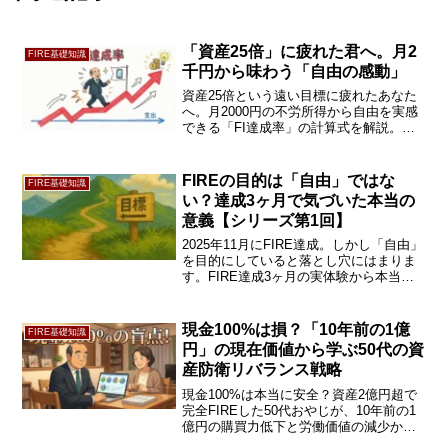
「資産25倍」に疲れた君へ。月2
FIRE基礎知識
千円から味わう「自由の感動」
資産25倍という遠い目標に疲れたあなた
へ。月2000円の不労所得から自由を実感
できる「FI達成率」の計算式を解説。ク
ロスオーバー・ポイントを細分化し、通
信費や家賃を攻略するゲーム感覚の投資
術で、FIREへのモチベーションを維持す
FIREの目的は「自由」ではな
FIRE基礎知識
る方法を紹介します。
い？達成3ヶ月で気づいた本当の
意義【シリーズ第1回】
2025年11月にFIRE達成。しかし「自由」
を目的にしていると落とし穴にはまりま
す。FIRE達成3ヶ月の実体験から本当の
意義を解説。50代・資産管理25年の経験
者が語る。
現金100%は損？「10年前の1億
FIRE基礎知識
円」の現在価値から学ぶ50代の資
産防衛リバランス戦略
現金100%は本当に安全？資産2億円超で
完全FIREした50代おやじが、10年前の1
億円の購買力低下と労働価値の減少から
学ぶ資産防衛戦略を解説。投資未経験の