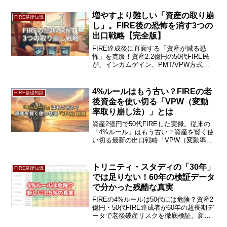
妻との「5000万円の約束」などリアルな
実録を公開します。続きをチェック！
増やすより難しい「資産の取り崩
FIRE基礎知識
し」。FIRE後の恐怖を消す3つの
出口戦略【完全版】
FIRE達成後に直面する「資産が減る恐
怖」を克服！資産2.2億円の50代FIRE民
が、インカムゲイン、PMT/VPW方式、
定期売却自動化という「3つの出口戦略」
を完全解説。暴落に怯えず老後資金を賢
く使い切る、実践的な取り崩し術を大公
4%ルールはもう古い？FIREの老
FIRE基礎知識
開します。
後資金を使い切る「VPW（変動
率取り崩し法）」とは
資産2億円で50代FIREした実録。従来の
「4%ルール」はもう古い？資産を賢く使
い切る最新の出口戦略「VPW（変動率取
り崩し法）」を徹底解説。数学的に枯渇
を防ぎ、人生を謳歌するための具体的な
引き出し率を公開。将来の不安を消す戦
トリニティ・スタディの「30年」
FIRE基礎知識
略の続きをチェック！
では足りない！60年の検証データ
で分かった残酷な真実
FIREの4%ルールは50代には危険？資産2
億円・50代FIRE達成者が60年の超長期デ
ータで老後破産リスクを徹底検証。新基
準「3.5%」の残酷な真実と、暴落から資