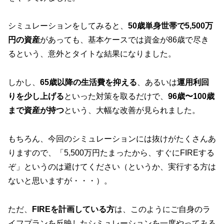
シミュレーションをしてみると、
50歳単身世帯で5,500万
円の資産
があっても、基本ケースでは資金が86歳で尽き
るという、意外とタイトな結果になりました。
しかし、
65歳以降の生活費を抑える
、あるいは
運用利回
りを少し上げる
といった対策を取るだけで、
96歳〜100歳
まで資産が持つ
という、大幅な改善が見られました。
もちろん、今回のシミュレーションには抜けがたくさんあ
りますので、「5,500万円たまったから、すぐにFIREする
ぞ」というのは避けてください（というか、実行する方は
ないと思いますが・・・）。
ただ、
FIREを計画している方
は、このようにご自身のラ
イフプランを反映したシミュレーションを一度やってみる