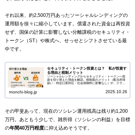
それ以来、約2,500万円あったソーシャルレンディングの
運用額を徐々に縮小しています。償還された資金は再投資
せず、国保の計算に影響しない分離課税のセキュリティ・
トークン（ST）や株式へ、せっせとシフトさせている最
中です。
セキュリティ・トークン投資とは？ 私が投資す
る理由と税制メリット
ソーシャルレンディングからセキュリティ・トークンへ投
資を切り替えた理由を解説。税制面のメリット（配当所得
扱い・特定口座対応・社会保険料に影響なし）や、クラウ
ドファンディングとの違いを紹介します。
2025.10.26
monchi-blog.jp
その甲斐あって、現在のソシレン運用残高は残り約1,200
万円。あともう少しで、雑所得（ソシレンの利益）を目標
の
年間40万円程度
に抑え込めそうです。