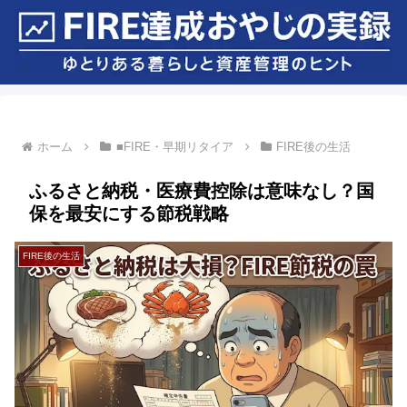
ホーム
■FIRE・早期リタイア
FIRE後の生活
ふるさと納税・医療費控除は意味なし？国
保を最安にする節税戦略
FIRE後の生活