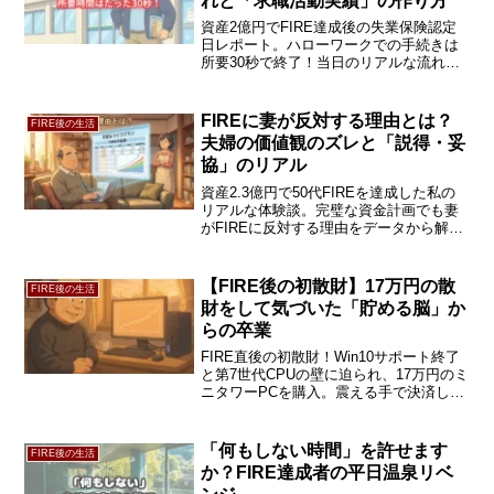
れと「求職活動実績」の作り方
資産2億円でFIRE達成後の失業保険認定
日レポート。ハローワークでの手続きは
所要30秒で終了！当日のリアルな流れや
持ち物リスト、職員直伝の「他地域のセ
ミナー受講」で求職活動実績を作る裏ワ
ザを公開。FIRE民ならではの攻略法で
FIREに妻が反対する理由とは？
FIRE後の生活
す。
夫婦の価値観のズレと「説得・妥
協」のリアル
資産2.3億円で50代FIREを達成した私の
リアルな体験談。完璧な資金計画でも妻
がFIREに反対する理由をデータから解
説。夫婦の価値観のズレを乗り越える
「割り切りと妥協」のステップを紹介し
ます。あなたの妥協案もぜひ教えてくだ
【FIRE後の初散財】17万円の散
FIRE後の生活
さい！
財をして気づいた「貯める脳」か
らの卒業
FIRE直後の初散財！Win10サポート終了
と第7世代CPUの壁に迫られ、17万円のミ
ニタワーPCを購入。震える手で決済して
気づいた「貯蓄脳からの卒業」と、リタ
イア後の人生を豊かにする「使う力」の
重要性について綴ります。
「何もしない時間」を許せます
FIRE後の生活
か？FIRE達成者の平日温泉リベ