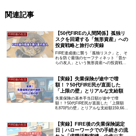
関連記事
【50代FIREの人間関係】孤独リ
FIRE後の生活
スクを回避する「無形資産」への
投資戦略と旅行の実録
FIRE達成後に襲う「孤独リスク」と、そ
れを防ぐ最強のセーフティネット「昔か
らの友人」という無形資産への投資戦略
を解説 。50代・資産2億おやじの実録か
ら、リタイア後の人間関係の築き方を今
すぐチェック！
【実録】失業保険が途中で増
FIRE後の生活
額！？50代FIRE民が直面した
「上限の壁」とリアルな支給額
失業保険の基本手当日額が途中で増
額！？50代FIRE民が直面した「上限額
8,870円の壁」とリアルな支給額159,660
円を証拠画像付きで公開。金額が変わっ
た理由やハローワーク混雑回避の裏技
も。退職後のリアルなお金事情の続きを
【実録】FIRE後の失業保険認定
FIRE後の生活
チェック！
日｜ハローワークでの手続きの流