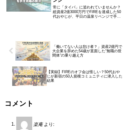
ンジ
常に「タイパ」に追われていませんか？
総資産2億3000万円でFIREを達成した50
代おやじが、平日の温泉リベンジで手に
入れた「何もしない時間」の価値を語り
ます。真の豊かさ「時間主権」を取り戻
すヒントをチェック！
「働いてない人は怠け者？」資産2億円で
大企業を辞めた54歳が直面した“無職の世
間体”の乗り越え方
【実録】FIREのオフ会は怪しい？50代おや
じが新宿の50人規模コミュニティに潜入した
結果
コメント
楽庵
より: