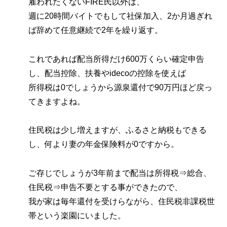
雇われたくないFIRE民以外は、
週に20時間バイトでもして社保加入、2か月過ぎれ
ば辞めて任意継続で2年を繰り返す。
これであれば配当所得だけ600万くらい確定申告
し、配当控除、扶養やidecoの控除を使えば
所得税は0でしょうから源泉還付で90万円ほど戻っ
てきますよね。
住民税は少し増えますが、ふるさと納税もできる
し、何より妻の年金保険料が0ですから。
ご存じでしょうが3年前まで配当は所得税⇒総合、
住民税⇒申告不要とする事ができたので、
我が家は毎年還付を受けらながら、住民税非課税世
帯という楽園にいました。