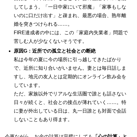
してしまう。「一日中家にいて邪魔」「家事もしな
いのに口だけ出す」と疎まれ、最悪の場合、熟年離
婚を突きつけられる……。
FIRE達成者の中には、この「家庭内失業者」問題で
苦しむ人が少なくないそうです。
原因
G：近所での孤立と社会との断絶
私は今年の夏に今の場所に引っ越してきたばかり
で、近所に知り合いがいません。妻とは毎日話しま
すし、地元の友人とは定期的にオンライン飲み会を
しています。
ただ、家族以外でリアルな生活圏で誰とも話さない
日々が続くと、社会との接点が薄れていく……。特
に妻が外出している日は、丸一日誰とも対面で会話
しないこともあり得ます。
今更ながら、お金の計算は完璧にしても
「心の計算」と