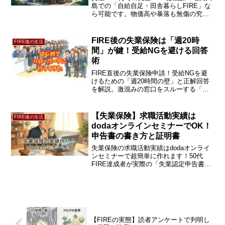
島での「自給自足・田舎暮らしFIRE」な
ら可能です。物価高や暴落も無傷の究極
のインフレ対策『サバイバル防衛』のリ
アルを、2億円FIRE達成の50代おやじが
解説。あなたに合う生存戦略をチェッ
FIRE後の失業保険は「週20時
FIRE後の生活
ク！
間」が鍵！受給NGを避ける回答
術
FIRE直後の失業保険申請！受給NGを避
けるための「週20時間の壁」と正解回答
を解説。激混みの窓口をスルーする「ネ
ット事前登録」の技や、現場で目撃した
「新卒コーナーの闇」まで、50代FIRE達
成者が実体験をレポートします。これか
【失業保険】求職活動実績は
FIRE後の生活
ら手続きする人のための持ち物リスト付
dodaオンラインセミナーでOK！
き。
申告書の書き方と証明書
失業保険の求職活動実績はdodaオンライ
ンセミナーで超簡単に作れます！50代
FIRE達成者が実際の「失業認定申告書の
書き方」や窓口での証明書確認の有無を
画像付きで解説。非課税25万円を満額受
給したリアルな体験談を今すぐチェッ
ク！
【FIREの実態】読者アンケートで判明し