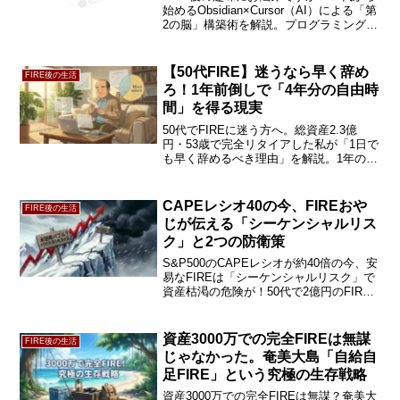
始めるObsidian×Cursor（AI）による「第
2の脳」構築術を解説。プログラミング不
要で知識を整理する「デジタル盆栽」の
魅力とは？月3000円で一生モノの知的資
産を作る方法を公開。
【50代FIRE】迷うなら早く辞め
FIRE後の生活
ろ！1年前倒しで「4年分の自由時
間」を得る現実
50代でFIREに迷う方へ。総資産2.3億
円・53歳で完全リタイアした私が「1日で
も早く辞めるべき理由」を解説。1年の前
倒しで会社員【4年分】の自由時間が手に
入ります！暇を持て余す不安やお金の悩
みを消すライフプラン表の活用法も公
CAPEレシオ40の今、FIREおや
FIRE後の生活
開。続きをチェック！
じが伝える「シーケンシャルリス
ク」と2つの防衛策
S&P500のCAPEレシオが約40倍の今、安
易なFIREは「シーケンシャルリスク」で
資産枯渇の危険が！50代で2億円のFIRE
を達成した著者が、4%ルールの罠と暴落
を放置できる「バケツ戦略」を徹底解
説。大切な資産を守る防衛策を今すぐ確
資産3000万での完全FIREは無謀
FIRE後の生活
認！
じゃなかった。奄美大島「自給自
足FIRE」という究極の生存戦略
資産3000万での完全FIREは無謀？奄美大