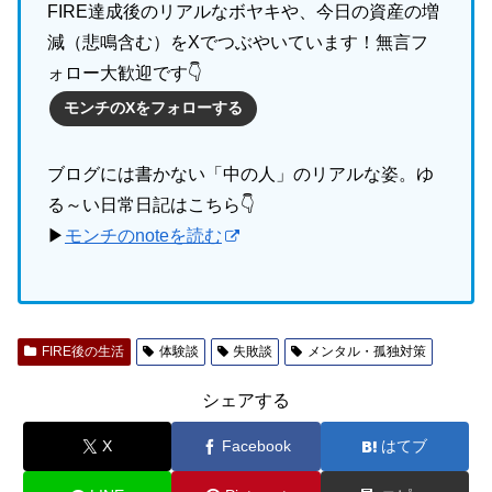
FIRE達成後のリアルなボヤキや、今日の資産の増
減（悲鳴含む）をXでつぶやいています！無言フ
ォロー大歓迎です👇
モンチのXをフォローする
ブログには書かない「中の人」のリアルな姿。ゆ
る～い日常日記はこちら👇
▶
モンチのnoteを読む
FIRE後の生活
体験談
失敗談
メンタル・孤独対策
シェアする
X
Facebook
はてブ