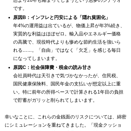
想より20年も縮まってしまうという悪夢のシナリオ
です。
原因B：インフレと円安による「隠れ貧困化」
年4%の運用益は出ているが、物価上昇が年3%続き、
実質的な利益はほぼゼロ。輸入品やエネルギー価格
の高騰で、現役時代よりも惨めな節約生活を強いら
れる……。「自由」ではなく「欠乏」を感じる毎日
になってしまいます。
原因C：社会保障費・税金の読み甘さ
会社員時代は天引きで気づかなかったが、住民税、
国民健康保険料、国民年金の支払いが想定以上に重
い。特に前年の所得ベースで計算される1年目の負担
で貯蓄がガリッと削られてしまいます。
幸いなことに、これらの金銭面のリスクについては、綿密
にシミュレーションを重ねてきました。「現金クッショ