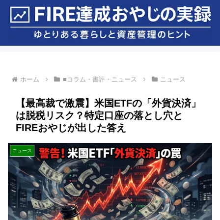
ホーム
■コラム・書評・ニュース
ニュース
【最高裁で激震】米国ETFの「外貨決済」
は脱税リスク？特定口座の落とし穴と
FIREおやじが出した答え
ニュース