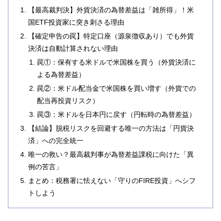
【最高裁判決】外貨決済の為替差益は「雑所得」！米
国ETF投資家に突き刺さる理由
【確定申告の罠】特定口座（源泉徴収あり）でも外貨
決済は自動計算されない理由
罠①：保有する米ドルで米国株を買う（外貨決済に
よる為替差益）
罠②：米ドル配当金で米国株を買い増す（外貨での
配当再投資リスク）
罠③：米ドルを日本円に戻す（円転時の為替差益）
【結論】脱税リスクを回避する唯一の方法は「円貨決
済」への完全統一
唯一の救い？最高裁判事が為替差益課税に向けた「異
例の苦言」
まとめ：税務署に怯えない「守りのFIRE投資」へシフ
トしよう