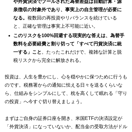
や外貨決済でプールされた為替差益は自動計算・源
泉徴収の対象外であり、事実上の自主管理が必要に
なる。
複数回の再投資やリバランスを続けている
と、正確な管理は事実上不可能に近い。
このリスクを100%回避する現実的な答えは、為替手
数料を必要経費と割り切って「すべて円貨決済に統
一する」こと
。たったこれだけで、複雑な計算と脱
税リスクから完全に解放される。
投資は、人生を豊かにし、心を穏やかに保つために行うも
のです。税務署からの通知に怯える日々を送るくらいな
ら、仕組みをシンプルにして、枕を高くして眠れる「守り
の投資」へ今すぐ切り替えましょう。
まずはご自身の証券口座を開き、米国ETFの決済設定が
「外貨決済」になっていないか、配当金の受取方法がドル