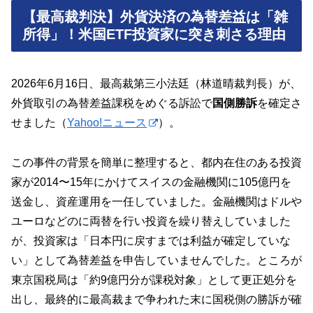
【最高裁判決】外貨決済の為替差益は「雑
所得」！米国ETF投資家に突き刺さる理由
2026年6月16日、最高裁第三小法廷（林道晴裁判長）が、
外貨取引の為替差益課税をめぐる訴訟で
国側勝訴
を確定さ
せました（
Yahoo!ニュース
）。
この事件の背景を簡単に整理すると、都内在住のある投資
家が2014〜15年にかけてスイスの金融機関に105億円を
送金し、資産運用を一任していました。金融機関はドルや
ユーロなどのに両替を行い投資を繰り替えしていました
が、投資家は「日本円に戻すまでは利益が確定していな
い」として為替差益を申告していませんでした。ところが
東京国税局は「約9億円分が課税対象」として更正処分を
出し、最終的に最高裁まで争われた末に国税側の勝訴が確