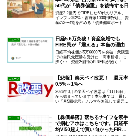
50代が「債券偏重」を後悔する日
資産2.2億円でFIREした50代のリアル。
インフレ率2%・吉野家1000円時代に、資
産の3〜4割を占める「債券偏重ポートフ
ォリオ」を後悔…現金目減りの恐怖と株
高のジレンマを乗り越え、老後資金を守
る防衛戦略を公開。続きをチェック！
日経5.6万突破！資産急増でも
ニュース
FIRE民が「震える」本当の理由
日経平均株価が5万6000円を突破！衆院選
での自民党圧勝を受けた「高市相場」に
沸く中、資産2億円のFIRE民が抱く「高
所恐怖症」の正体とは？レイ・ダリオ氏
も警告する「日本版トラス・ショック」
のリスクと、今投資家が取るべき冷静な
【悲報】楽天ペイ改悪！ 還元率
ニュース
「守りの戦略」をプロの視点で解説しま
0.5%～1%へ
す。
2026年3月の楽天ペイ改悪は「1月16日」
から始まっています！本記事では、厳し
い「月5回提示」ノルマを無視して還元率
2%を維持するAndroid限定の攻略法
（ANA Payルート）と、iPhoneユーザー
の最適解を解説。損をしたくない方必見
【株価暴落】落ちるナイフを素手
ニュース
です。
で掴むアホはこちらです。日経平
均VI50超えで買い向かったFIRE
民