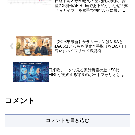
日経平均VIが50超えの歴史的大暴落。資
産2.3億円のFIRE民である私が、なぜ「落
ちるナイフ」を素手で掴むように買い向
かったのか？過去の戦争・地政学リスク
のデータから導き出した、50代が資産を
守り抜くための投資ルールと「最強の鉄
則」を実録公開。暴落で狼狽したくない
方は続きをチェック！
【2026年最新】サラリーマンはNISAと
iDeCoはどっちを優先？手取りを165万円
増やすハイブリッド投資術
日米欧データで見る家計資産の差：50代
FIREが実践する守りのポートフォリオとは
コメント
コメントを書き込む