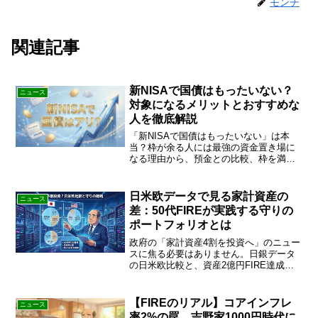
モンチ
関連記事
新NISAで国債はもったいない？
ニュース
対象になるメリットとおすすめな
人を徹底解説
「新NISAで国債はもったいない」は本
当？枠が余る人には最強の資金置き場に
なる理由から、預金との比較、枠を満額
使い切れる人の最適戦略まで、FIRE達成
者が徹底解説。あなたに合った活用法を
チェック！
日米欧データで見る家計資産の
ニュース
差：50代FIREが実践する守りの
ポートフォリオとは
政府の「家計資産4割を投資へ」のニュー
スに焦る必要はありません。日銀データ
の日米欧比較と、資産2億円FIRE達成者
の「バケツ戦略」を公開。50代が資産を
減らさないための守りの投資を学びまし
ょう！
【FIREのリアル】コアインフレ
ニュース
率2%の罠。吉野家1000円時代に