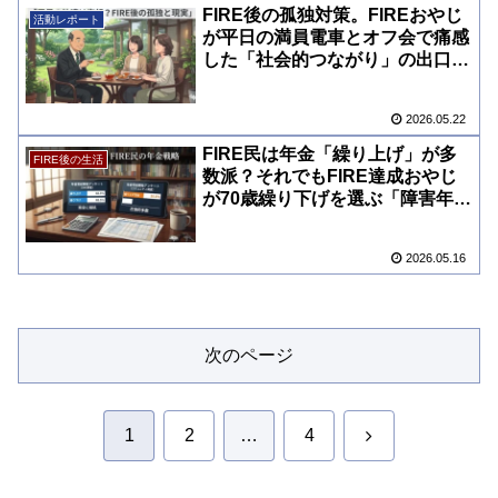
FIRE後の孤独対策。FIREおやじ
活動レポート
が平日の満員電車とオフ会で痛感
した「社会的つながり」の出口戦
略
2026.05.22
FIRE民は年金「繰り上げ」が多
FIRE後の生活
数派？それでもFIRE達成おやじ
が70歳繰り下げを選ぶ「障害年
金」のリスク
2026.05.16
次のページ
次
1
2
…
4
へ