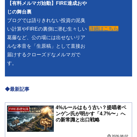
【有料メルマガ始動】FIRE達成おや
じの舞台裏
ブログでは語りきれない投資の泥臭
詳細はこちら
い計算やFIREの裏側に潜む生々しい
葛藤など、公の場には出せないリア
ルな本音を「生原稿」として直接お
届けするクローズドなメルマガで
す。
◆最新記事
4%ルールはもう古い？提唱者ベ
FIRE基礎知識
ンゲン氏が明かす「4.7%〜」へ
の新常識と出口戦略
2026.08.02