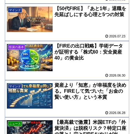
【50代FIRE】「あと1年」退職を
マインド
先延ばしにする心理と5つの対策
2026.07.23
【FIREの出口戦略】学術データ
投資の基本
が証明する「株式60：安全資産
40」の黄金比
2026.06.30
資産より「知恵」が幸福度を決め
マインド
る。FIREして気づいた「お金の
賢い使い方」という本質
2026.06.28
【最高裁で激震】米国ETFの「外
ニュース
貨決済」は脱税リスク？特定口座