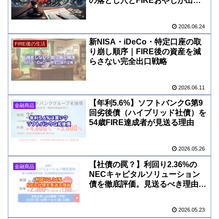
の落とし穴とFIREおやじが出し
た答え
2026.06.24
新NISA・iDeCo・特定口座の取
FIRE後の生活
り崩し順序｜FIRE後の資産を減
らさない完全出口戦略
2026.06.11
【年利5.6%】ソフトバンクG第9
金融商品
回劣後債（ハイブリッド社債）を
54歳FIRE達成者が見送る理由
2026.05.26
【社債の罠？】利回り2.36%の
金融商品
NECキャピタルソリューション
債を徹底評価。見送るべき理由と
は
2026.05.23