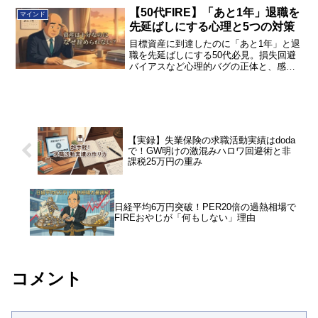
基づく処方箋で、心を軽くしませんか？
【50代FIRE】「あと1年」退職を
マインド
先延ばしにする心理と5つの対策
目標資産に到達したのに「あと1年」と退
職を先延ばしにする50代必見。損失回避
バイアスなど心理的バグの正体と、感情
を排除する自動取り崩しルールなど5つの
対策を解説します。有限である健康な時
間を買い戻す決断の参考にしてくださ
い。
【実録】失業保険の求職活動実績はdoda
で！GW明けの激混みハロワ回避術と非
課税25万円の重み
日経平均6万円突破！PER20倍の過熱相場で
FIREおやじが「何もしない」理由
コメント