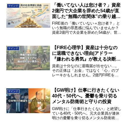
自立（FI）を目指すべき理由を解説しま
「働いてない人は怠け者？」資産
マインド
す。
2億円で大企業を辞めた54歳が直
面した“無職の世間体”の乗り越え
方
FIRE後の「働いていない＝怠け者？」と
いう無職の罪悪感に悩んでいませんか？
資産2億円で大企業を辞めた54歳が、世間
体の乗り越え方と税金面での社会貢献を
解説。胸を張って自由を楽しむヒントを
チェック！
【FIRE心理学】資産は十分なの
マインド
に退職できない理由|アドラー
『嫌われる勇気』が教える決断の
極意
資産は十分なのに退職届が出せない…。
その正体は「お金」ではなく「心」のブ
レーキかもしれません。2億円FIREを達
成した著者が、名著『嫌われる勇気』を
読み解き、リタイアを阻む「不安の正
体」と「世間体」を克服するためのアド
【GW明け】仕事に行きたくない
マインド
ラー流思考法を実体験を交えて解説しま
40代・50代へ。憂鬱を乗り切る
す。
メンタル防衛術と守りの投資
GW明けに「仕事行きたくない」と絶望し
ている40代・50代へ。元大企業員が連休
明けの憂鬱を乗り切るメンタル防衛術
と、会社依存を抜け出す「守りの投資」
を解説。50代でFIREを達成した実体験に