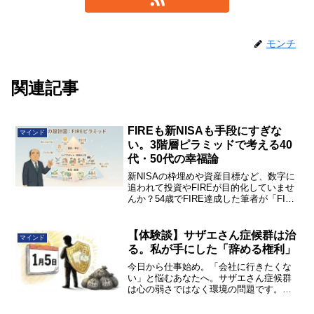
モンチ
関連記事
FIREも新NISAも手段にすぎな
マインド
い。3階層ピラミッドで考える40
代・50代の幸福論
新NISAの枠埋めや資産目標など、数字に
追われて投資やFIREが目的化していませ
んか？54歳でFIRE達成した筆者が「FIRE
ピラミッド」と「PERMAモデル」を使っ
て、投資疲れを抜け出し自分らしい幸せ
を作る考え方を徹底解説します。
【体験談】サザエさん症候群は治
マインド
る。私が手にした「辞める権利」
今日から仕事始め。「会社に行きたくな
い」と悩むあなたへ。サザエさん症候群
は心の弱さではなく環境の問題です。私
が50歳で退職金満額の権利を得て気づい
た「究極のメンタル安定剤」と、経済的