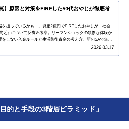
の罠】原因と対策をFIREした50代おやじが徹底考
を担っているかも…」資産2億円でFIREしたおやじが、社会
SA貧乏』について反省＆考察。リーマンショックの凄惨な体験か
理をしない入金ルールと生活防衛資金の考え方。新NISAで焦っ
贈る本音の実録。
2026.03.17
「目的と手段の3階層ピラミッド」