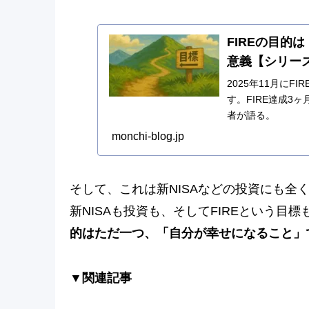
FIREの目的
意義【シリー
2025年11月に
す。FIRE達成3
者が語る。
monchi-blog.jp
そして、これは新NISAなどの投資にも全
新NISAも投資も、そしてFIREという
的はただ一つ、「自分が幸せになること」
▼関連記事