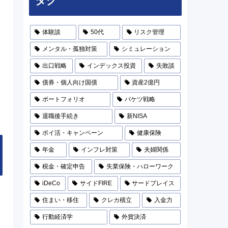
タグ
体験談
50代
リスク管理
メンタル・孤独対策
シミュレーション
出口戦略
インデックス投資
失敗談
債券・個人向け国債
資産2億円
ポートフォリオ
バケツ戦略
退職後手続き
新NISA
ポイ活・キャンペーン
健康保険
年金
インフレ対策
夫婦関係
税金・確定申告
失業保険・ハローワーク
iDeCo
サイドFIRE
サードプレイス
住まい・移住
クレカ積立
入金力
行動経済学
外貨決済