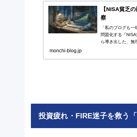
【NISA貧乏
察
「私のブログも一端
問題化する『NI
ら導き出した、無
ている現役世代へ
monchi-blog.jp
投資疲れ・FIRE迷子を救う