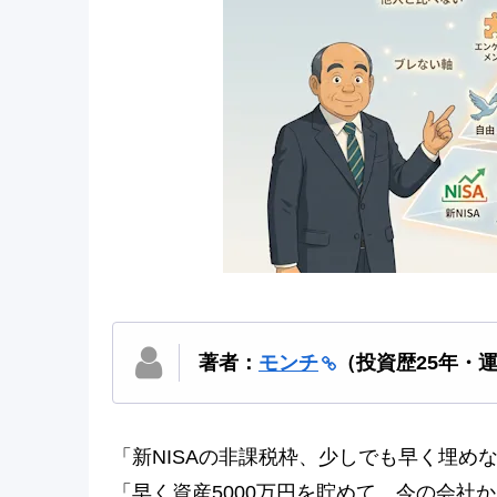
著者：
モンチ
（投資歴25年・
「新NISAの非課税枠、少しでも早く埋め
「早く資産5000万円を貯めて、今の会社か