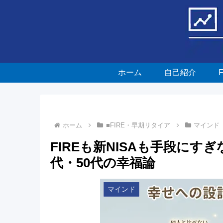
ホーム
自己紹介
ホーム
■FIRE・早期リタイア
マインド
FIREも新NISAも手段にす
代・50代の幸福論
マインド