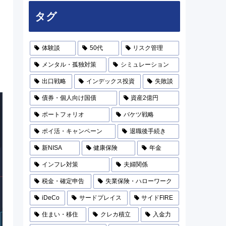
タグ
体験談
50代
リスク管理
メンタル・孤独対策
シミュレーション
出口戦略
インデックス投資
失敗談
債券・個人向け国債
資産2億円
ポートフォリオ
バケツ戦略
ポイ活・キャンペーン
退職後手続き
新NISA
健康保険
年金
インフレ対策
夫婦関係
税金・確定申告
失業保険・ハローワーク
iDeCo
サードプレイス
サイドFIRE
住まい・移住
クレカ積立
入金力