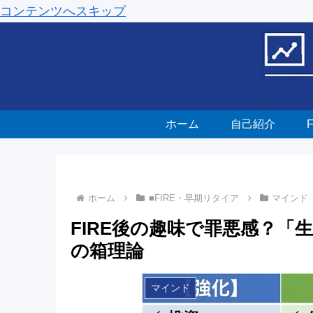
コンテンツへスキップ
ホーム
自己紹介
ホーム
■FIRE・早期リタイア
マインド
FIRE後の趣味で罪悪感？「
の箱理論
マインド