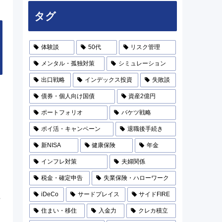
タグ
体験談
50代
リスク管理
メンタル・孤独対策
シミュレーション
出口戦略
インデックス投資
失敗談
債券・個人向け国債
資産2億円
ポートフォリオ
バケツ戦略
ポイ活・キャンペーン
退職後手続き
新NISA
健康保険
年金
インフレ対策
夫婦関係
税金・確定申告
失業保険・ハローワーク
iDeCo
サードプレイス
サイドFIRE
8
住まい・移住
入金力
クレカ積立