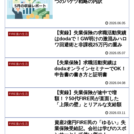
つのバケツ戦略の内訳
2026.06.05
【実録】失業保険の求職活動実績
FIRE後の生活
はdodaで！GW明けの激混みハロ
ワ回避術と非課税25万円の重み
2026.05.07
【失業保険】求職活動実績は
FIRE後の生活
dodaオンラインセミナーでOK！
申告書の書き方と証明書
2026.04.08
【実録】失業保険が途中で増
FIRE後の生活
額！？50代FIRE民が直面した
「上限の壁」とリアルな支給額
2026.03.11
資産2億円FIRE民の「ゆるい」失
FIRE後の生活
業保険受給記。会社は学びのスポ