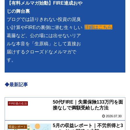
【有料メルマガ始動】FIRE達成おや
じの舞台裏
ブログでは語りきれない投資の泥臭
詳細はこちら
い計算やFIREの裏側に潜む生々しい
葛藤など、公の場には出せないリア
ルな本音を「生原稿」として直接お
届けするクローズドなメルマガで
す。
◆最新記事
50代FIRE｜失業保険133万円を面
FIRE後の生活
接なしで満額受給した方法
2026.07.30
5月の収益レポート｜不労所得と3
収益レポート