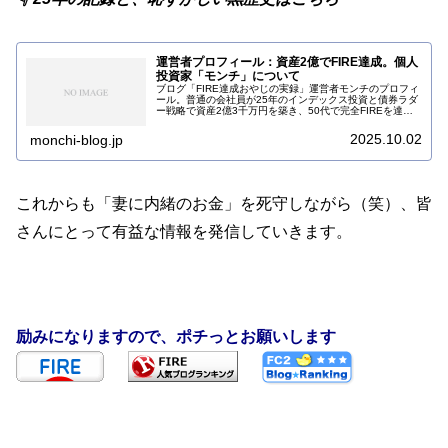
運営者プロフィール：資産2億でFIRE達成。個人
投資家「モンチ」について
ブログ「FIRE達成おやじの実録」運営者モンチのプロフィ
ール。普通の会社員が25年のインデックス投資と債券ラダ
ー戦略で資産2億3千万円を築き、50代で完全FIREを達成
するまでの軌跡を公開。退職後のリアルな日常やKindle出
版への挑戦、過去の投資失敗談まで赤裸々に語ります。
2025.10.02
monchi-blog.jp
これからも「妻に内緒のお金」を死守しながら（笑）、皆
さんにとって有益な情報を発信していきます。
励みになりますので、ポチっとお願いします