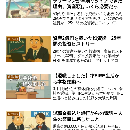
ラリーマンが早期リタイアできた
理由。資産額はいくら必要だっ
た？
50代でFIREするには資産いくら必要？約
2億円で早期リタイアを実現した普通の会
社員が、25年間の投資術とライフプラン
表のシミュレーション結果を赤裸々に公
開！退職後のリアルな悩みや税金の実態
も解説。お金の不安を解消する続きをチ
資産2億円を築いた投資術：25年
自己紹介
ェック！
間の投資ヒストリー
2億円の資産を築いた投資術・実録ヒスト
リーの第2弾。ダメ投資家だった筆者が
FIREを達成できたのは「アセットアロケ
ーション」「長期投資の優位性」の学び
と、リーマンショックでの行動が決定打
だった。成功への転換点を解説。
【退職しました】準FIRE生活か
自己紹介
ら本格始動へ
9月中頃からの有休消化を経て、ついに会
社を退職。準FIRE生活から本格的なFIRE
生活へと踏み出した記録を大阪の片隅か
ら発信します。資産管理やブログ運営の
挑戦もスタート！
退職金振込と銀行からの電話～人
自己紹介
生の節目に感じたこと
退職金約3,000万円が振り込まれた当日、