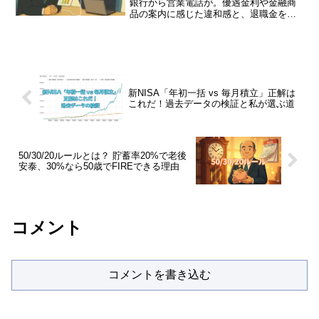
銀行から営業電話が。優遇金利や金融商
品の案内に感じた違和感と、退職金を守
るために考えたこと。FIRE準備中の私が
体験した、銀行との付き合い方をリアル
に綴ります。
新NISA「年初一括 vs 毎月積立」正解は
これだ！過去データの検証と私が選ぶ道
50/30/20ルールとは？ 貯蓄率20%で老後
安泰、30%なら50歳でFIREできる理由
コメント
コメントを書き込む