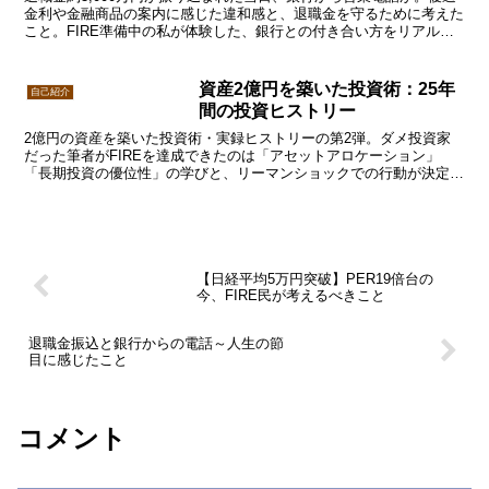
金利や金融商品の案内に感じた違和感と、退職金を守るために考えた
こと。FIRE準備中の私が体験した、銀行との付き合い方をリアルに
綴ります。
資産2億円を築いた投資術：25年
自己紹介
間の投資ヒストリー
2億円の資産を築いた投資術・実録ヒストリーの第2弾。ダメ投資家
だった筆者がFIREを達成できたのは「アセットアロケーション」
「長期投資の優位性」の学びと、リーマンショックでの行動が決定打
だった。成功への転換点を解説。
【日経平均5万円突破】PER19倍台の
今、FIRE民が考えるべきこと
退職金振込と銀行からの電話～人生の節
目に感じたこと
コメント