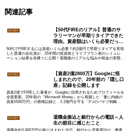
関連記事
【50代FIREのリアル】普通のサ
自己紹介
ラリーマンが早期リタイアできた
理由。資産額はいくら必要だっ
た？
50代でFIREするには資産いくら必要？約2億円で早期リタイアを実現
した普通の会社員が、25年間の投資術とライフプラン表のシミュレ
ーション結果を赤裸々に公開！退職後のリアルな悩みや税金の実態も
解説。お金の不安を解消する続きをチェック！
【資産2億2800万】Googleに怪
自己紹介
しまれたので、20年前の「隠し口
座」記録を公開します
資産2億でFIREした著者が、Googleに信用されるためプロフィールを
全面更新。20年前の『Microsoft Money』から発掘した「妻に内緒の
資産5500万円」の推移記録と、2.2億円を守る「3つのバケツ戦略」
を証拠画像付きで公開します。
退職金振込と銀行からの電話～人
自己紹介
生の節目に感じたこと
退職金約3,000万円が振り込まれた当日、銀行から営業電話が。優遇