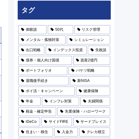
タグ
体験談
50代
リスク管理
メンタル・孤独対策
シミュレーション
出口戦略
インデックス投資
失敗談
債券・個人向け国債
資産2億円
ポートフォリオ
バケツ戦略
退職後手続き
新NISA
ポイ活・キャンペーン
健康保険
年金
インフレ対策
夫婦関係
税金・確定申告
失業保険・ハローワーク
iDeCo
サイドFIRE
サードプレイス
住まい・移住
入金力
クレカ積立