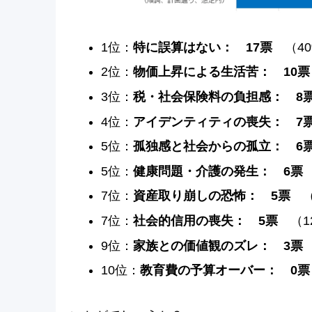
1位：
特に誤算はない： 17票
（40
2位：
物価上昇による生活苦： 10
3位：
税・社会保険料の負担感： 8
4位：
アイデンティティの喪失： 7
5位：
孤独感と社会からの孤立： 
5位：
健康問題・介護の発生： 6票
7位：
資産取り崩しの恐怖： 5票
（
7位：
社会的信用の喪失： 5票
（1
9位：
家族との価値観のズレ： 3
10位：
教育費の予算オーバー： 0