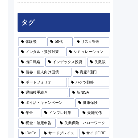
タグ
体験談
50代
リスク管理
メンタル・孤独対策
シミュレーション
出口戦略
インデックス投資
失敗談
債券・個人向け国債
資産2億円
ポートフォリオ
バケツ戦略
退職後手続き
新NISA
ポイ活・キャンペーン
健康保険
年金
インフレ対策
夫婦関係
税金・確定申告
失業保険・ハローワーク
iDeCo
サードプレイス
サイドFIRE