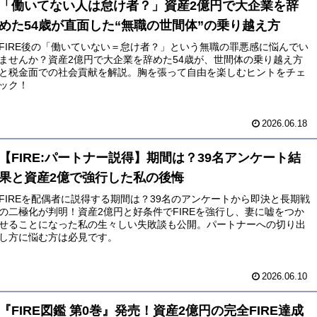
「働いてない人は怠け者？」資産2億円で大企業を辞
めた54歳が直面した“無職の世間体”の乗り越え方
FIRE後の「働いていない＝怠け者？」という無職の罪悪感に悩んでい
ませんか？資産2億円で大企業を辞めた54歳が、世間体の乗り越え方
と税金面での社会貢献を解説。胸を張って自由を楽しむヒントをチェ
ック！
2026.06.18
【FIRE:パートナー説得】期間は？39名アンケート結
果と資産2億で強行した私の後悔
FIREを配偶者に説得する期間は？39名のアンケートから即決と長期戦
の二極化が判明！資産2億円と好条件でFIREを強行し、妻に嘘をつか
せることになった私の生々しい失敗談も公開。パートナーへの切り出
し方に悩む方は必見です。
2026.06.10
『FIRE図鑑 第0巻』発売！資産2億円の完全FIRE達成