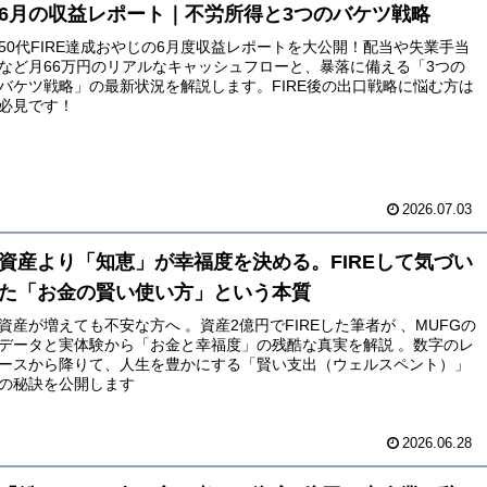
6月の収益レポート｜不労所得と3つのバケツ戦略
50代FIRE達成おやじの6月度収益レポートを大公開！配当や失業手当
など月66万円のリアルなキャッシュフローと、暴落に備える「3つの
バケツ戦略」の最新状況を解説します。FIRE後の出口戦略に悩む方は
必見です！
2026.07.03
資産より「知恵」が幸福度を決める。FIREして気づい
た「お金の賢い使い方」という本質
資産が増えても不安な方へ 。資産2億円でFIREした筆者が 、MUFGの
データと実体験から「お金と幸福度」の残酷な真実を解説 。数字のレ
ースから降りて、人生を豊かにする「賢い支出（ウェルスペント）」
の秘訣を公開します
2026.06.28