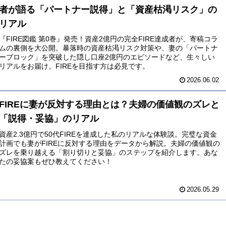
者が語る「パートナー説得」と「資産枯渇リスク」の
リアル
『FIRE図鑑 第0巻』発売！資産2億円の完全FIRE達成者が、寄稿コラ
ムの裏側を大公開。暴落時の資産枯渇リスク対策や、妻の「パートナ
ーブロック」を突破した隠し口座2億円のエピソードなど、生々しい
リアルをお届け。FIREを目指す方は必見です。
2026.06.02
FIREに妻が反対する理由とは？夫婦の価値観のズレと
「説得・妥協」のリアル
資産2.3億円で50代FIREを達成した私のリアルな体験談。完璧な資金
計画でも妻がFIREに反対する理由をデータから解説。夫婦の価値観の
ズレを乗り越える「割り切りと妥協」のステップを紹介します。あな
たの妥協案もぜひ教えてください！
2026.05.29