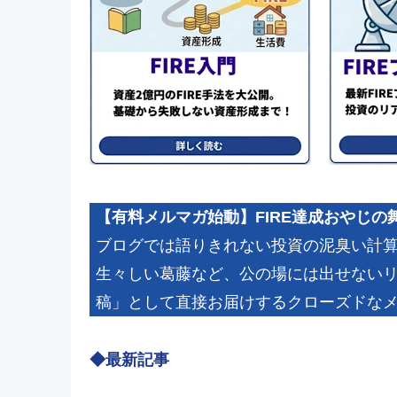
【有料メルマガ始動】FIRE達成おやじの
ブログでは語りきれない投資の泥臭い計算や
生々しい葛藤など、公の場には出せない
稿」として直接お届けするクローズドな
◆最新記事