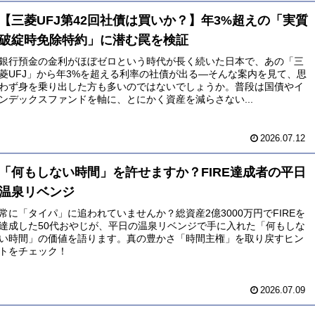
【三菱UFJ第42回社債は買いか？】年3%超えの「実質
破綻時免除特約」に潜む罠を検証
銀行預金の金利がほぼゼロという時代が長く続いた日本で、あの「三
菱UFJ」から年3%を超える利率の社債が出る—そんな案内を見て、思
わず身を乗り出した方も多いのではないでしょうか。普段は国債やイ
ンデックスファンドを軸に、とにかく資産を減らさない...
2026.07.12
「何もしない時間」を許せますか？FIRE達成者の平日
温泉リベンジ
常に「タイパ」に追われていませんか？総資産2億3000万円でFIREを
達成した50代おやじが、平日の温泉リベンジで手に入れた「何もしな
い時間」の価値を語ります。真の豊かさ「時間主権」を取り戻すヒン
トをチェック！
2026.07.09