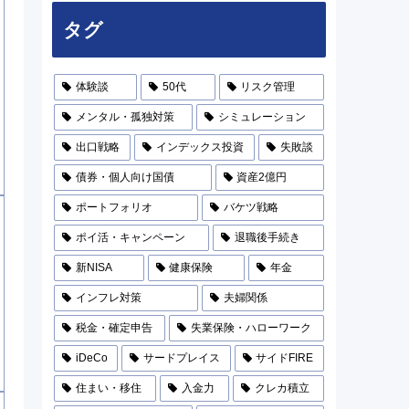
タグ
体験談
50代
リスク管理
メンタル・孤独対策
シミュレーション
出口戦略
インデックス投資
失敗談
債券・個人向け国債
資産2億円
ポートフォリオ
バケツ戦略
ポイ活・キャンペーン
退職後手続き
新NISA
健康保険
年金
インフレ対策
夫婦関係
税金・確定申告
失業保険・ハローワーク
iDeCo
サードプレイス
サイドFIRE
住まい・移住
入金力
クレカ積立