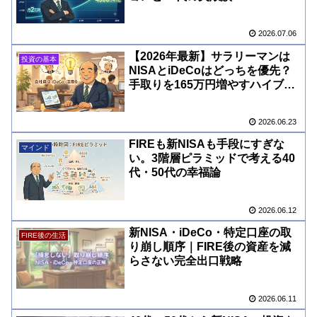
2026.07.06
【2026年最新】サラリーマンは
投資の基本
NISAとiDeCoはどっちを優先？
手取りを165万円増やすハイブリ
ッド投資術
2026.06.23
FIREも新NISAも手段にすぎな
マインド
い。3階層ピラミッドで考える40
代・50代の幸福論
2026.06.12
新NISA・iDeCo・特定口座の取
FIRE後の生活
り崩し順序｜FIRE後の資産を減
らさない完全出口戦略
2026.06.11