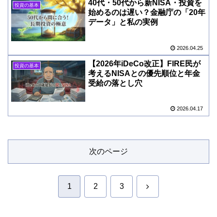
40代・50代から新NISA・投資を
投資の基本
始めるのは遅い？金融庁の「20年
データ」と私の実例
2026.04.25
【2026年iDeCo改正】FIRE民が
投資の基本
考えるNISAとの優先順位と年金
受給の落とし穴
2026.04.17
次のページ
次
1
2
3
へ