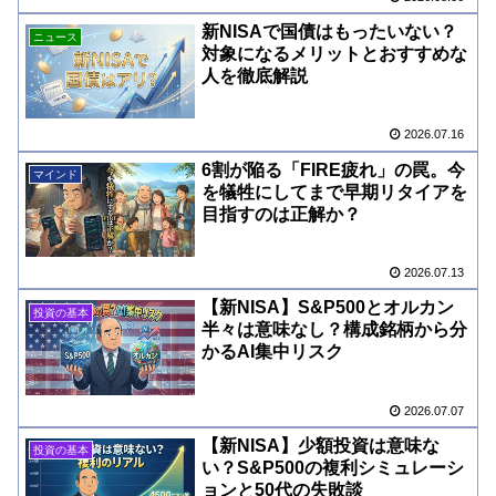
新NISAで国債はもったいない？
ニュース
対象になるメリットとおすすめな
人を徹底解説
2026.07.16
6割が陥る「FIRE疲れ」の罠。今
マインド
を犠牲にしてまで早期リタイアを
目指すのは正解か？
2026.07.13
【新NISA】S&P500とオルカン
投資の基本
半々は意味なし？構成銘柄から分
かるAI集中リスク
2026.07.07
【新NISA】少額投資は意味な
投資の基本
い？S&P500の複利シミュレーシ
ョンと50代の失敗談