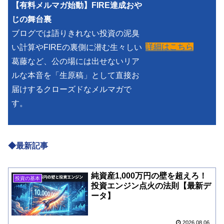
【有料メルマガ始動】FIRE達成おや
じの舞台裏
ブログでは語りきれない投資の泥臭
詳細はこちら
い計算やFIREの裏側に潜む生々しい
葛藤など、公の場には出せないリア
ルな本音を「生原稿」として直接お
届けするクローズドなメルマガで
す。
◆最新記事
純資産1,000万円の壁を超えろ！
投資の基本
投資エンジン点火の法則【最新デ
ータ】
2026.08.06