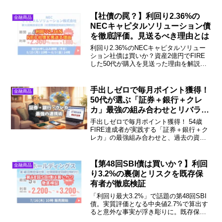
から導く投資判断基準とは。条件決定前
に知っておくべきポイントを実体験とと
【社債の罠？】利回り2.36%の
金融商品
もに解説します。
NECキャピタルソリューション債
を徹底評価。見送るべき理由とは
利回り2.36%のNECキャピタルソリュー
ション社債は買いか？資産2億円でFIRE
した50代が購入を見送った理由を解説。
プロの基準金利との比較や単利の罠な
ど、数字に騙されないためのファクトを
公開します。安全資産の運用に迷ってい
手出しゼロで毎月ポイント獲得！
金融商品
る方は必見！
50代が選ぶ「証券＋銀行＋クレ
カ」最強の組み合わせとリバラン
ス
手出しゼロで毎月ポイント獲得！ 54歳
FIRE達成者が実践する「証券＋銀行＋ク
レカ」の最強組み合わせと、過去の資産
を循環させるリバランス術を公開しま
す。 現金不足に悩まず、無理のない範囲
で賢くポイ活を始めましょう！
【第48回SBI債は買いか？】利回
金融商品
り3.2%の裏側とリスクを既存保
有者が徹底検証
「利回り最大3.2%」で話題の第48回SBI
債。実質評価となる中央値2.7%で算出す
ると意外な事実が浮き彫りに。既存保有
者のFIRE達成者が、個人向け国債や市場