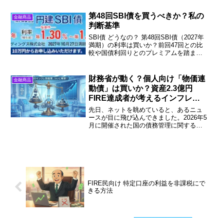
実勢と比較して徹底検証。「買い」か
「見送り」か、投資判断の基準を今すぐ
第48回SBI債を買うべきか？私の
金融商品
チェック！
判断基準
SBI債 どうなの？ 第48回SBI債（2027年
満期）の利率は買いか？前回47回との比
較や国債利回りとのプレミアムを踏ま
え、私の投資判断を解説します
財務省が動く？個人向け「物価連
金融商品
動債」は買いか？資産2.3億円
FIRE達成者が考えるインフレ対
策
先日、ネットを眺めていると、あるニュ
ースが目に飛び込んできました。2026年5
月に開催された国の債務管理に関する研
究会で、個人向け国債のラインナップに
「物価連動債」や「超長期債」などを追
加する議論が着手されたとのことです。
背景には、日銀が国...
FIRE民向け 特定口座の利益を非課税にで
きる方法