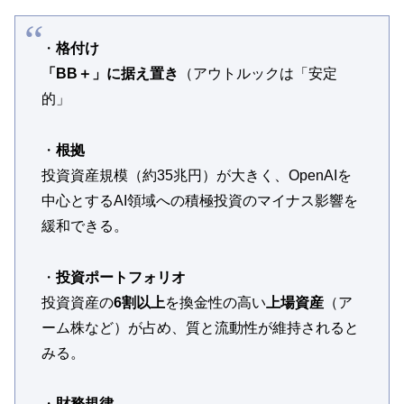
・
格付け
「BB＋」に据え置き
（アウトルックは「安定
的」
・
根拠
投資資産規模（約35兆円）が大きく、OpenAIを
中心とするAI領域への積極投資のマイナス影響を
緩和できる。
・
投資ポートフォリオ
投資資産の
6割以上
を換金性の高い
上場資産
（ア
ーム株など）が占め、質と流動性が維持されると
みる。
・
財務規律