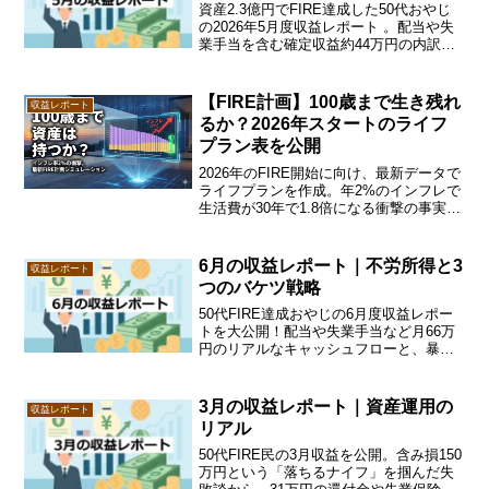
資産2.3億円でFIRE達成した50代おやじ
の2026年5月度収益レポート 。配当や失
業手当を含む確定収益約44万円の内訳
や、資産を守る「3つのバケツ戦略」の最
新ポートフォリオを公開 。FIRE後のリア
ルなお金事情を知りたい方は必見です 。
【FIRE計画】100歳まで生き残れ
収益レポート
るか？2026年スタートのライフ
プラン表を公開
2026年のFIRE開始に向け、最新データで
ライフプランを作成。年2%のインフレで
生活費が30年で1.8倍になる衝撃の事実
と、資産枯渇を防ぐ「バケツ運用」の具
体的戦略を公開します。100歳までの収支
シミュレーション結果は必見。
6月の収益レポート｜不労所得と3
収益レポート
つのバケツ戦略
50代FIRE達成おやじの6月度収益レポー
トを大公開！配当や失業手当など月66万
円のリアルなキャッシュフローと、暴落
に備える「3つのバケツ戦略」の最新状況
を解説します。FIRE後の出口戦略に悩む
方は必見です！
3月の収益レポート｜資産運用の
収益レポート
リアル
50代FIRE民の3月収益を公開。含み損150
万円という「落ちるナイフ」を掴んだ失