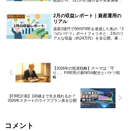
敗談から、31万円の還付金や失業保険な
どリアルな現金収入の内訳まで赤裸々に
報告。資産2億円を守る「3つのバケツ戦
略」の最新状況も解説します。続きをチ
2月の収益レポート｜資産運用の
収益レポート
ェック！
リアル
資産2億円で50代FIREを達成した私の『3
つのバケツ』ポートフォリオと、2月のリ
アルな収益（約24万円）を全公開。暴落
への不安や、妻の投資NG資金5600万円と
いったリアルな悩みも共有します。資産
を守り抜く具体的な戦略は続きをチェッ
ク！
【2026年の投資戦略】テーマは「守
り」。FIRE民の新NISA配分とバケツ戦
略
【FIRE計画】100歳まで生き残れるか？
2026年スタートのライフプラン表を公開
コメント