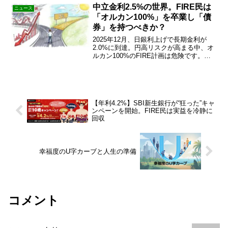
る防衛戦略を公開。続きをチェック！
中立金利2.5%の世界。FIRE民は
ニュース
「オルカン100%」を卒業し「債
券」を持つべきか？
2025年12月、日銀利上げで長期金利が
2.0%に到達。円高リスクが高まる中、オ
ルカン100%のFIRE計画は危険です。資
産を守る「日本国債（変動10）」の活用
法と、金利ある世界の新しいポートフォ
リオ戦略を徹底解説します。
【年利4.2%】SBI新生銀行が“狂った”キャ
ンペーンを開始。FIRE民は実益を冷静に
回収
幸福度のU字カーブと人生の準備
コメント