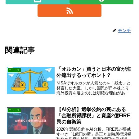
モンチ
関連記事
「オルカン」買うと日本の富が海
ニュース
外流出するってホント？
NISAでオルカンが人気なのを「残念」と
発言した大臣。しかし国民が日本株より
海外投資を選ぶのには明確な理由があ
る。円安、企業の海外移転…政治が本当
に向き合うべき問題とは？
【AI分析】選挙公約の裏にある
ニュース
「金融所得課税」と資産2億FIRE
民の自衛策
2026年選挙公約をAI分析。FIRE民が警戒
すべき「1億円の壁」是正と金融所得課税