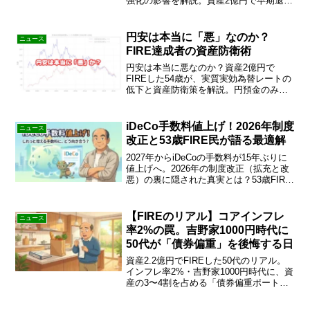
強化の影響を解説。資産2億円で早期退職
した筆者が、NISA活用・利確タイミン
グ・海外分散の3つの自衛策を実体験から
提案。
円安は本当に「悪」なのか？
ニュース
FIRE達成者の資産防衛術
円安は本当に悪なのか？資産2億円で
FIREした54歳が、実質実効為替レートの
低下と資産防衛策を解説。円預金のみの
層と外貨資産を持つFIRE民の決定的な違
いとは？暴落に備えるバケツ戦略も公
開。インフレ時代を生き抜く投資術を学
iDeCo手数料値上げ！2026年制度
ニュース
びましょう。
改正と53歳FIRE民が語る最適解
2027年からiDeCoの手数料が15年ぶりに
値上げへ。2026年の制度改正（拡充と改
悪）の裏に隠された真実とは？53歳FIRE
達成者が、サラリーマンとFIRE民それぞ
れの「iDeCo最適解」と防衛策を徹底解
説。年払い消滅の注意点も。
【FIREのリアル】コアインフレ
ニュース
率2%の罠。吉野家1000円時代に
50代が「債券偏重」を後悔する日
資産2.2億円でFIREした50代のリアル。
インフレ率2%・吉野家1000円時代に、資
産の3〜4割を占める「債券偏重ポートフ
ォリオ」を後悔…現金目減りの恐怖と株
高のジレンマを乗り越え、老後資金を守