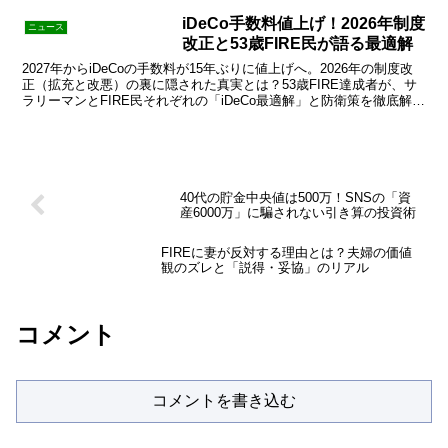
iDeCo手数料値上げ！2026年制度
ニュース
改正と53歳FIRE民が語る最適解
2027年からiDeCoの手数料が15年ぶりに値上げへ。2026年の制度改
正（拡充と改悪）の裏に隠された真実とは？53歳FIRE達成者が、サ
ラリーマンとFIRE民それぞれの「iDeCo最適解」と防衛策を徹底解
説。年払い消滅の注意点も。
40代の貯金中央値は500万！SNSの「資
産6000万」に騙されない引き算の投資術
FIREに妻が反対する理由とは？夫婦の価値
観のズレと「説得・妥協」のリアル
コメント
コメントを書き込む