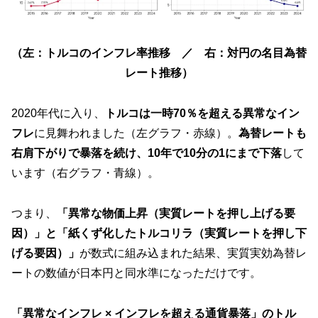
（左：トルコのインフレ率推移 ／ 右：対円の名目為替
レート推移）
2020年代に入り、
トルコは一時70％を超える異常なイン
フレ
に見舞われました（左グラフ・赤線）。
為替レートも
右肩下がりで暴落を続け、10年で10分の1にまで下落
して
います（右グラフ・青線）。
つまり、
「異常な物価上昇（実質レートを押し上げる要
因）」と「紙くず化したトルコリラ（実質レートを押し下
げる要因）」
が数式に組み込まれた結果、実質実効為替レ
ートの数値が日本円と同水準になっただけです。
「異常なインフレ × インフレを超える通貨暴落」のトル