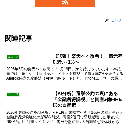
モンチ
関連記事
【悲報】楽天ペイ改悪！ 還元率
ニュース
0.5%～1%へ
2026年3月の楽天ペイ改悪は「1月16日」から始まっています！本記
事では、厳しい「月5回提示」ノルマを無視して還元率2%を維持する
Android限定の攻略法（ANA Payルート）と、iPhoneユーザーの最適
解を解説。損をしたくない方必見です。
【AI分析】選挙公約の裏にある
ニュース
「金融所得課税」と資産2億FIRE
民の自衛策
2026年選挙公約をAI分析。FIRE民が警戒すべき「1億円の壁」是正と
金融所得課税強化の影響を解説。資産2億円で早期退職した筆者が、
NISA活用・利確タイミング・海外分散の3つの自衛策を実体験から提
案。