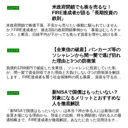
米政府閉鎖でも株を売るな！
ニュース
FIRE達成者が語る「長期投資の
鉄則」
米政府閉鎖で株価下落。不安から売りたい衝動に駆られていません
か？FIRE達成者が、過去2回の政府閉鎖事例から「暴落はむしろチャ
ンス」と断言。日経平均が下がっても焦らず資産を増やし続ける長期
投資の鉄則と、今すぐやるべき行動を解説します。
【全東信の破産】バンカーズ等の
ニュース
ソシャレンから間一髪で逃げ切れ
た理由と3つの防衛策
負債約1259億円で破綻した全東信 。ソシャレンに投資していた私
が、間一髪で資金回収できた理由と大負けしない3つの防衛策を解説
します 。FIRE達成者を襲う社会保険料の罠も暴露 。資産を守る出口
戦略をチェック！
新NISAで国債はもったいない？
ニュース
対象になるメリットとおすすめな
人を徹底解説
「新NISAで国債はもったいない」は本当？枠が余る人には最強の資
金置き場になる理由から、預金との比較、枠を満額使い切れる人の最
適戦略まで、FIRE達成者が徹底解説。あなたに合った活用法をチェ
ック！