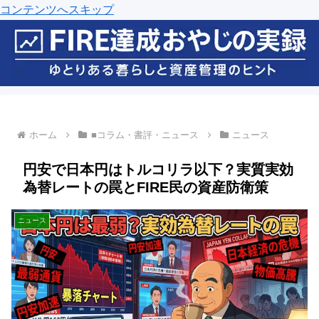
コンテンツへスキップ
ホーム
■コラム・書評・ニュース
ニュース
円安で日本円はトルコリラ以下？実質実効
為替レートの罠とFIRE民の資産防衛策
ニュース