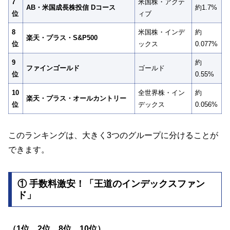
7
米国株・アクテ
AB・米国成長株投信 Dコース
約1.7%
位
ィブ
8
米国株・インデ
約
楽天・プラス・S&P500
位
ックス
0.077%
9
約
ファインゴールド
ゴールド
位
0.55%
10
全世界株・イン
約
楽天・プラス・オールカントリー
位
デックス
0.056%
このランキングは、大きく3つのグループに分けることが
できます。
① 手数料激安！「王道のインデックスファン
ド」
（1位、2位、8位、10位）