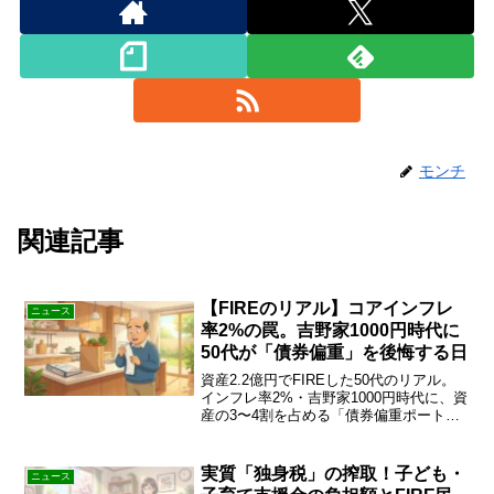
モンチ
関連記事
【FIREのリアル】コアインフレ
ニュース
率2%の罠。吉野家1000円時代に
50代が「債券偏重」を後悔する日
資産2.2億円でFIREした50代のリアル。
インフレ率2%・吉野家1000円時代に、資
産の3〜4割を占める「債券偏重ポートフ
ォリオ」を後悔…現金目減りの恐怖と株
高のジレンマを乗り越え、老後資金を守
る防衛戦略を公開。続きをチェック！
実質「独身税」の搾取！子ども・
ニュース