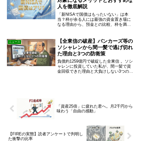
対象になるメリットとおすすめな
人を徹底解説
「新NISAで国債はもったいない」は本
当？枠が余る人には最強の資金置き場に
なる理由から、預金との比較、枠を満額
使い切れる人の最適戦略まで、FIRE達成
者が徹底解説。あなたに合った活用法を
チェック！
【全東信の破産】バンカーズ等の
ニュース
ソシャレンから間一髪で逃げ切れ
た理由と3つの防衛策
負債約1259億円で破綻した全東信 。ソシ
ャレンに投資していた私が、間一髪で資
金回収できた理由と大負けしない3つの防
衛策を解説します 。FIRE達成者を襲う社
会保険料の罠も暴露 。資産を守る出口戦
略をチェック！
「資産25倍」に疲れた君へ。月2千円から
味わう「自由の感動」
【FIREの実態】読者アンケートで判明し
た衝撃の比率