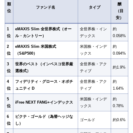
順
酬
ファンド名
タイプ
位
（目
安）
1
eMAXIS Slim 全世界株式（オー
全世界株・イン
約
位
ル・カントリー）
デックス
0.058%
2
eMAXIS Slim 米国株式
米国株・インデ
約
位
（S&P500）
ックス
0.094%
3
世界のベスト（インベスコ世界厳
全世界株・アク
約1.9%
位
選株式）
ティブ
4
フィデリティ・グロース・オポチ
全世界株・アク
約
位
ュニティ D
ティブ
1.64%
5
米国株・インデ
約
iFree NEXT FANG+インデックス
位
ックス
0.78%
6
ピクテ・ゴールド（為替ヘッジな
ゴールド
約0.6%
位
し）