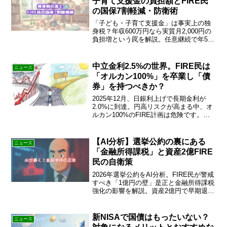
子育て支援金の負担額とFIRE民
の国保7割軽減・防衛術
「子ども・子育て支援金」は事実上の独
身税？年収600万円なら実質月2,000円の
負担増という罠を解説。任意継続で年59
万円払った50代FIRE達成者が、搾取から
資産を守る最強の武器「国保7割軽減」の
防衛術を大公開！今すぐ続きをチェッ
中立金利2.5%の世界。FIRE民は
ニュース
ク！
「オルカン100%」を卒業し「債
券」を持つべきか？
2025年12月、日銀利上げで長期金利が
2.0%に到達。円高リスクが高まる中、オ
ルカン100%のFIRE計画は危険です。資
産を守る「日本国債（変動10）」の活用
法と、金利ある世界の新しいポートフォ
リオ戦略を徹底解説します。
【AI分析】選挙公約の裏にある
ニュース
「金融所得課税」と資産2億FIRE
民の自衛策
2026年選挙公約をAI分析。FIRE民が警戒
すべき「1億円の壁」是正と金融所得課税
強化の影響を解説。資産2億円で早期退職
した筆者が、NISA活用・利確タイミン
グ・海外分散の3つの自衛策を実体験から
提案。
新NISAで国債はもったいない？
ニュース