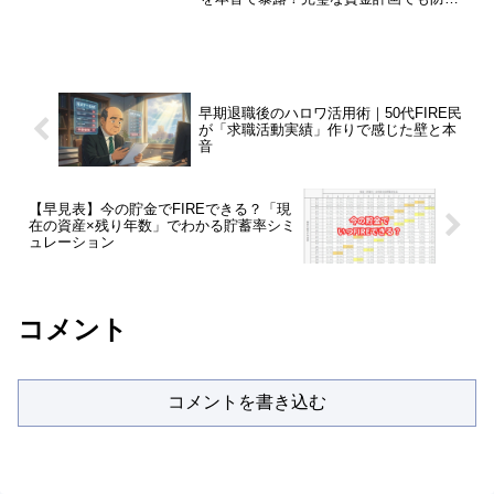
なかった「孤独」や、ボーナスをもらい
損ねた悲劇とは？FIREを目指す人が知っ
ておくべきメンタル対策を今すぐチェッ
ク！
早期退職後のハロワ活用術｜50代FIRE民
が「求職活動実績」作りで感じた壁と本
音
【早見表】今の貯金でFIREできる？「現
在の資産×残り年数」でわかる貯蓄率シミ
ュレーション
コメント
コメントを書き込む