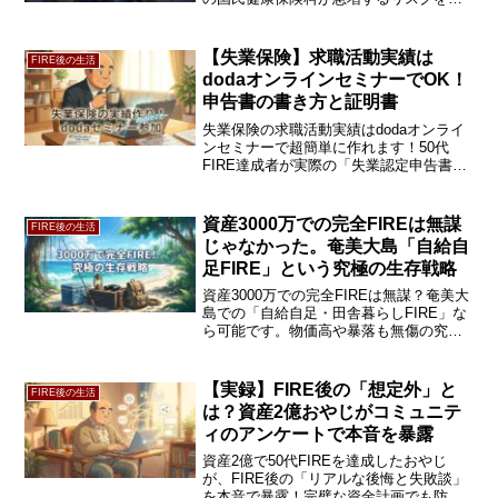
説します。2028年の制度移行に向けた注
意点と、守りの資産防衛策を完全ガイ
ド。手遅れになる前に今すぐチェック！
【失業保険】求職活動実績は
FIRE後の生活
dodaオンラインセミナーでOK！
申告書の書き方と証明書
失業保険の求職活動実績はdodaオンライ
ンセミナーで超簡単に作れます！50代
FIRE達成者が実際の「失業認定申告書の
書き方」や窓口での証明書確認の有無を
画像付きで解説。非課税25万円を満額受
給したリアルな体験談を今すぐチェッ
資産3000万での完全FIREは無謀
FIRE後の生活
ク！
じゃなかった。奄美大島「自給自
足FIRE」という究極の生存戦略
資産3000万での完全FIREは無謀？奄美大
島での「自給自足・田舎暮らしFIRE」な
ら可能です。物価高や暴落も無傷の究極
のインフレ対策『サバイバル防衛』のリ
アルを、2億円FIRE達成の50代おやじが
解説。あなたに合う生存戦略をチェッ
【実録】FIRE後の「想定外」と
FIRE後の生活
ク！
は？資産2億おやじがコミュニテ
ィのアンケートで本音を暴露
資産2億で50代FIREを達成したおやじ
が、FIRE後の「リアルな後悔と失敗談」
を本音で暴露！完璧な資金計画でも防げ