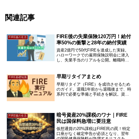
関連記事
FIRE後の失業保険120万円！給付
FIRE後の生活
率50%の衝撃と28年の納付実績
資産2億円で50代FIREを達成した実録。
ハローワークでの雇用保険説明会に潜入
し、失業手当のリアルを公開。離職時賃
金日額1.5万円超の筆者に適用されたの
は、最低ランクの「給付率50％」。28年
間納めた保険料100万円を回収する、投資
早期リタイアまとめ
FIRE基礎知識
家視点の出口戦略を徹底解説。
早期リタイア（FIRE）を成功させるため
のガイド。退職1年前から退職後まで、時
系列で必要な準備と手続きを解説。資金
計画、社会保障、税金、退職金の受け取
り方など、実務的なチェックリストを網
羅しています。
暗号資産20%課税のワナ｜FIRE
FIRE後の生活
民は国保料急増に要注意
仮想通貨の20%課税はFIRE民の罠！特定
口座がなく確定申告が必須となり、翌年
の国民健康保険料が急増するリスクを解