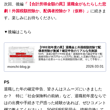
次回、後編
「【合計所得金額の罠】退職金がもたらした悲
劇！外国税額控除か、配偶者控除か？（仮称）」
に続きま
す。楽しみにお待ちください。
▼後編はこちら
【FIRE初年度の罠】退職金と外国税額控除で配
偶者控除が激減？確定申告のリアルな失敗談
50代・資産2億円でFIRE達成！退職初年度の確定申告で配
偶者控除が38万円から13万円に激減した悲劇の理由とは？
退職金の合算ルールと外国税額控除の罠、そして手取りを
最大化する「究極の選択」を実際の数字で赤裸々に解説し
ます。続きをチェック！
2026.03.01
monchi-blog.jp
PS
退職した年の確定申告、皆さんはスムーズにいきました
か？ 特に「社会保険料の前納」など、退職初年度ならで
はの出費や手続きで戸惑った経験があれば、ぜひコメント
欄で教えてください！ 50代FIRE民同士、情報交換して