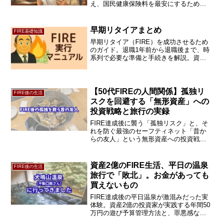
え、国民健康保険料を最安にするための
究極の節税戦略を解説します。会社員時
代の常識を捨て、守りのFIREを実現した
い方は必見です！
早期リタイアまとめ
FIRE基礎知識
早期リタイア（FIRE）を成功させるため
のガイド。退職1年前から退職後まで、時
系列で必要な準備と手続きを解説。資金
計画、社会保障、税金、退職金の受け取
り方など、実務的なチェックリストを網
羅しています。
【50代FIREの人間関係】孤独リ
FIRE後の生活
スクを回避する「無形資産」への
投資戦略と旅行の実録
FIRE達成後に襲う「孤独リスク」と、そ
れを防ぐ最強のセーフティネット「昔か
らの友人」という無形資産への投資戦略
を解説 。50代・資産2億おやじの実録か
ら、リタイア後の人間関係の築き方を今
すぐチェック！
資産2億のFIRE生活、平日の温泉
FIRE後の生活
旅行で「敗北」。お金があっても
買えないもの
FIRE達成後の平日温泉が激混みだった実
体験。資産2億の投資家が実践する年間50
万円の遊び予算管理方法と、罪悪感なく
使うための仕組みを解説します。