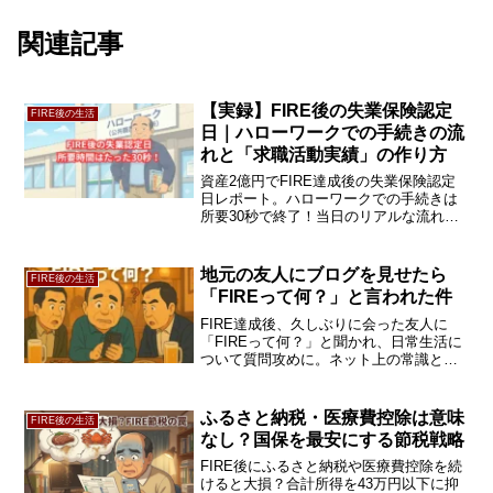
関連記事
【実録】FIRE後の失業保険認定
FIRE後の生活
日｜ハローワークでの手続きの流
れと「求職活動実績」の作り方
資産2億円でFIRE達成後の失業保険認定
日レポート。ハローワークでの手続きは
所要30秒で終了！当日のリアルな流れや
持ち物リスト、職員直伝の「他地域のセ
ミナー受講」で求職活動実績を作る裏ワ
ザを公開。FIRE民ならではの攻略法で
地元の友人にブログを見せたら
FIRE後の生活
す。
「FIREって何？」と言われた件
FIRE達成後、久しぶりに会った友人に
「FIREって何？」と聞かれ、日常生活に
ついて質問攻めに。ネット上の常識と世
間の認識のギャップ、そして「ジム・ブ
ログ・投資管理」という地味に見える日
常が実は人生の最適化である理由につい
ふるさと納税・医療費控除は意味
FIRE後の生活
て考察します。
なし？国保を最安にする節税戦略
FIRE後にふるさと納税や医療費控除を続
けると大損？合計所得を43万円以下に抑