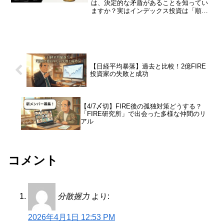
は、決定的な矛盾があることを知ってい
ますか？実はインデックス投資は「順張
り」、固定比率のリバランスは「逆張
り」と真逆の動きをします。株価が高い
今だからこそ知っておきたい、2つの役割
とリスク管理について解説します。
【日経平均暴落】過去と比較！2億FIRE
投資家の失敗と成功
【4/7〆切】FIRE後の孤独対策どうする？
「FIRE研究所」で出会った多様な仲間のリ
アル
コメント
分散握力
より:
2026年4月1日 12:53 PM