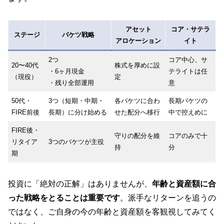
アセット
コア・サテラ
ステージ
バケツ戦略
アロケーション
イト
2つ
コア中心、サ
20〜40代
株式を厚めに設
・6ヶ月現金
テライトは任
（現役）
定
・残り全部運用
意
50代・
3つ（短期・中期・
各バケツに合わ
長期バケツの
FIRE前後
長期）に分け始める
せた配分へ移行
中で控えめに
FIRE後・
守りの配分を維
コアのみで十
リタイア
3つのバケツが主役
持
分
期
投資に「絶対の正解」はありませんが、
年齢と資産額に合
った戦略をとることは重要です
。派手なリターンを追うの
ではなく、ご自身の今の年齢と資産額を客観視してみてく