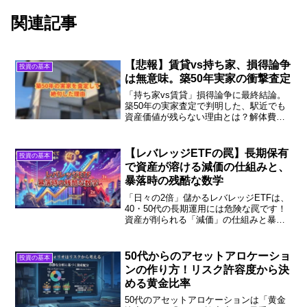
関連記事
【悲報】賃貸vs持ち家、損得論争
投資の基本
は無意味。築50年実家の衝撃査定
「持ち家vs賃貸」損得論争に最終結論。
築50年の実家査定で判明した、駅近でも
資産価値が残らない理由とは？解体費や
流動性リスクなど、ネットのシミュレー
ションでは語られない「50年後のリア
ル」を実録公開します。
【レバレッジETFの罠】長期保有
投資の基本
で資産が溶ける減価の仕組みと、
暴落時の残酷な数学
「日々の2倍」儲かるレバレッジETFは、
40・50代の長期運用には危険な罠です！
資産が削られる「減価」の仕組みと暴落
時の残酷な数学を、投資歴25年のFIRE達
成者が徹底解説。老後資金を守るために
今すぐ確認してください。
50代からのアセットアロケーショ
投資の基本
ンの作り方！リスク許容度から決
める黄金比率
50代のアセットアロケーションは「黄金