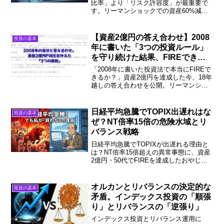
比率」より「リスク許容度」が最重要で
す。リーマンショックでの資産60%減や
FXの失敗を経験したFIRE達成者が、暴落
から資産を守る2つの防衛線を徹底解説。
今すぐ記事を読んで自分だけの配分を作
【資産2億円の答え合わせ】2008
投資の基本
りましょう！
年に書いた「3つの投資ルール」
を守り続けた結果、FIREできま
した。
「2008年に書いた投資法で本当にFIREで
きるか？」資産2億円を達成した今、18年
越しの答え合わせを公開。リーマンショ
ックを乗り越えたアセットアロケーショ
ンと3つの鉄則とは？暴落が不安なあなた
へ贈る、実録・資産防衛術。続きをチェ
日経平均急騰でTOPIX出遅れはな
投資の基本
ック。
ぜ？NT倍率15倍の危険水域とリ
バランス戦略
日経平均急騰でTOPIXが出遅れる理由と
は？NT倍率15倍超えの異常事態に、資産
2億円・50代でFIREを達成したおやじが
「買わない」理由とリバランス戦略を解
説。相場の熱狂に惑わされず資産を守る
具体的な投資術を今すぐチェック！
オルカンとリバランスの決定的な
投資の基本
矛盾。インデックス投資の「順張
り」とリバランスの「逆張り」
インデックス投資とリバランス運用に