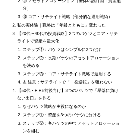
② アセットアロケーション（全体の設計図：資産配
分）
③ コア・サテライト戦略（部分的な運用戦術）
私の実体験｜戦略は「年齢とともに」変わった
【20代〜40代の投資戦略】2つのバケツとコア・サテ
ライトで資産を最大化
ステップ①：バケツはシンプルに2つだけ
ステップ②：長期バケツのアセットアロケーション
を決める
ステップ③：コア・サテライト戦略で運用する
⚠️ 注意：サテライトで「一発逆転」を狙わない
【50代・FIRE前後向け】3つのバケツで「暴落に負け
ない出口」を作る
なぜバケツ戦略が主役になるのか
ステップ①：資産を3つのバケツに分ける
ステップ②：各バケツの中でアセットアロケーショ
ンを組む