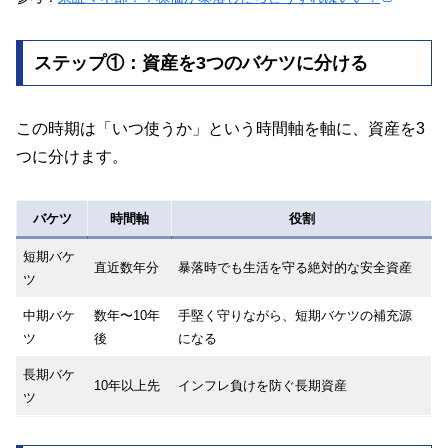
ステップ①：資産を3つのバケツに分ける
この時期は「いつ使うか」という時間軸を軸に、資産を3
つに分けます。
バケツ
時間軸
役割
短期バケ
直近数年分
暴落時でも生活を守る絶対的な安全資産
ツ
中期バケ
数年〜10年
手堅く守りながら、短期バケツの補充源
ツ
後
になる
長期バケ
10年以上先
インフレ負けを防ぐ長期資産
ツ