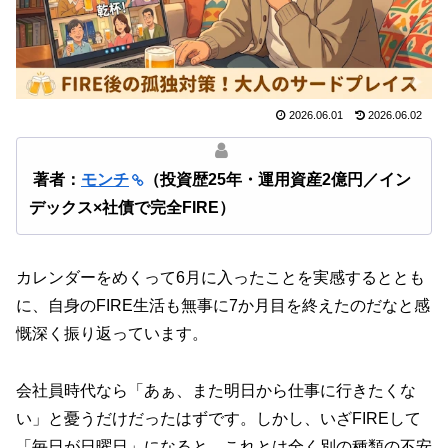
2026.06.01
2026.06.02
著者：
モンチ
（投資歴25年・運用資産2億円／イン
デックス×社債で完全FIRE）
カレンダーをめくって6月に入ったことを実感するととも
に、自身のFIRE生活も無事に7か月目を終えたのだなと感
慨深く振り返っています。
会社員時代なら「あぁ、また明日から仕事に行きたくな
い」と憂うだけだったはずです。しかし、いざFIREして
「毎日が日曜日」になると、これとは全く別の種類の不安