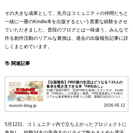
その大きな成果として、先月はコミュニティの仲間たちと
一緒に一冊のKindle本を出版するという貴重な経験をさせ
ていただきました。普段のブログとは一味違う、みんなで
作る創作活動のリアルな裏側は、過去の出版報告記事に詳
しくまとめています。
📚
関連記事
【出版報告】FIRE後の生活はどうなる？24人の
食卓を覗き見できる本『FIREめし』
53歳で資産2億円・完全FIREを達成したモンチが、Kindle
本『FIREめし』の出版をご報告。FIRE達成者など24名の
リアルな食卓事情を赤裸々に公開。退職日当日のココイチ
カレーなど、等身大のFIRE後の生活を覗き見しませんか？
2026.05.12
monchi-blog.jp
5月12日、コミュニティ内で立ち上がったプロジェクトに
参加し、総勢24名の等身大のリタイア飯をまとめた電子