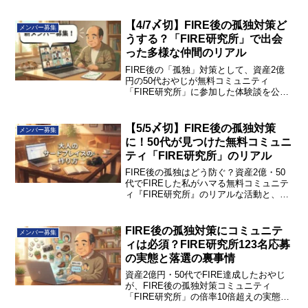
【4/7〆切】FIRE後の孤独対策ど
メンバー募集
うする？「FIRE研究所」で出会
った多様な仲間のリアル
FIRE後の「孤独」対策として、資産2億
円の50代おやじが無料コミュニティ
「FIRE研究所」に参加した体験談を公
開！怪しい勧誘なしの「大人のサードプ
レイス」の魅力とリアルな実態とは？4/7
〆切のメンバー募集情報も！続きをチェ
【5/5〆切】FIRE後の孤独対策
メンバー募集
ック。
に！50代が見つけた無料コミュニ
ティ「FIRE研究所」のリアル
FIRE後の孤独はどう防ぐ？資産2億・50
代でFIREした私がハマる無料コミュニテ
ィ『FIRE研究所』のリアルな活動と、5/5
〆切の新メンバー募集案内！選考チーム
の裏話や受かるコツもこっそり公開しま
す。人間関係の分散で人生後半の居場所
FIRE後の孤独対策にコミュニテ
メンバー募集
を作ろう！
ィは必須？FIRE研究所123名応募
の実態と落選の裏事情
資産2億円・50代でFIRE達成したおやじ
が、FIRE後の孤独対策コミュニティ
「FIRE研究所」の倍率10倍超えの実態と
落選の裏事情を暴露！投資を終えた大人