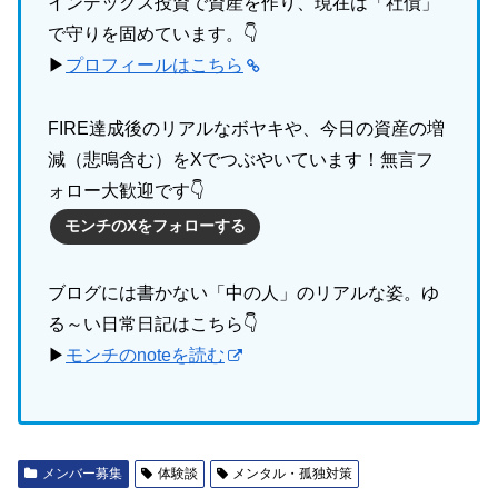
インデックス投資で資産を作り、現在は「社債」
で守りを固めています。👇
▶
プロフィールはこちら
FIRE達成後のリアルなボヤキや、今日の資産の増
減（悲鳴含む）をXでつぶやいています！無言フ
ォロー大歓迎です👇
モンチのXをフォローする
ブログには書かない「中の人」のリアルな姿。ゆ
る～い日常日記はこちら👇
▶
モンチのnoteを読む
メンバー募集
体験談
メンタル・孤独対策