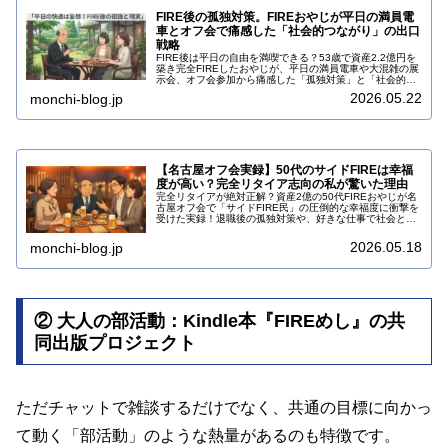
FIRE後の孤独対策。FIREおやじが平日の満員電
車とオフ会で痛感した「社会的つながり」の出口
戦略
FIRE後は平日の自由を満喫できる？53歳で資産2.2億円を
築き完全FIREしたおやじが、平日の満員電車や大混雑の展
示会、オフ会参加から痛感した「孤独対策」と「社会的つ
ながり」のリアルな出口戦略をロジカルに解説します。
2026.05.22
monchi-blog.jp
【名古屋オフ会実録】50代のサイドFIREは幸福
度が高い？完全リタイア志向の私が驚いた理由
完全リタイアが絶対正解？資産2億の50代FIREおやじが名
古屋オフ会で「サイドFIRE民」の圧倒的な幸福度に衝撃を
受けた実録！退職後の孤独対策や、好きな仕事で社会と繋
がる理想の生き方のヒントを解説します。⇒続きをチェッ
ク！
2026.05.18
monchi-blog.jp
② 大人の部活動：Kindle本『FIREめし』の共
同出版プロジェクト
ただチャットで雑談するだけでなく、共通の目標に向かっ
て動く「部活動」のような熱量があるのも特徴です。