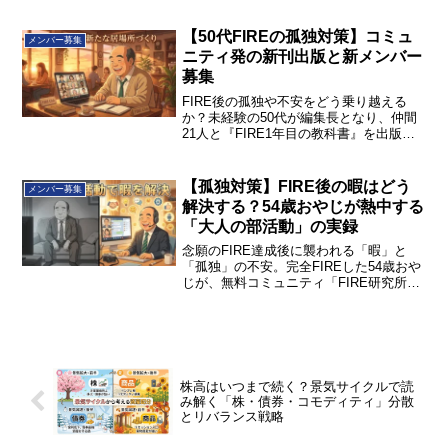
のサードプレイス（居場所）の作り方を
知りたい方は必見。次回の募集対策も解
【50代FIREの孤独対策】コミュ
メンバー募集
説します。
ニティ発の新刊出版と新メンバー
募集
FIRE後の孤独や不安をどう乗り越える
か？未経験の50代が編集長となり、仲間
21人と『FIRE1年目の教科書』を出版し
た裏側を公開します。新たな居場所
「FIRE研究所」の新メンバー募集も開
始！今すぐ詳細をチェック。
【孤独対策】FIRE後の暇はどう
メンバー募集
解決する？54歳おやじが熱中する
「大人の部活動」の実録
念願のFIRE達成後に襲われる「暇」と
「孤独」の不安。完全FIREした54歳おや
じが、無料コミュニティ「FIRE研究所」
の活動を通じて見つけた孤独対策とサー
ドプレイスの魅力を実録。7/1からの新メ
ンバー募集も必見！
株高はいつまで続く？景気サイクルで読
み解く「株・債券・コモディティ」分散
とリバランス戦略