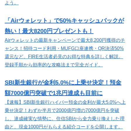
よう。
「Airウォレット」で50%キャッシュバックが
熱い！最大8200円プレゼントも！
Airウォレットの最新キャンペーンで最大8,200円獲得のチ
ャンス！招待コード利用・MUFG口座連携・QR決済50%
還元など、FIRE生活者必見のお得な特典を詳しく解説。
登録手順から効率的な攻略法まで完全ガイド。
SBI新生銀行が金利5.0%に上乗せ決定！預金
額7000億円突破で1兆円達成も目前に
【速報】SBI新生銀行ハイパー預金の金利が最大5.0%へ上
乗せ決定！わずか半月で2000億円増の7000億円を突破
し、達成確実な情勢に。住信SBIから全力乗り換えした理
由と、現金1000円がもらえる紹介コードを公開します。