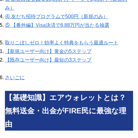
み）
④ 友だち招待プログラムで500円（新規のみ）
⑤ 【番外編】Visa決済で8.88万円が当たる抽選
取りこぼしゼロ！効率よく特典をもらう最適ルート
【新規ユーザー向け】黄金の5ステップ
【既存ユーザー向け】最短の3ステップ
さいごに
【基礎知識】エアウォレットとは？
無料送金・出金がFIRE民に最強な理
由