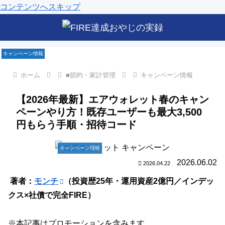
コンテンツへスキップ
キャンペーン情報
キャンペーン情報
キャンペーン情報
キャンペーン情報
キャンペーン情報
キャンペーン情報
ホーム
■節約・家計管理
キャンペーン情報
【2026年最新】エアウォレット春のキャン
ペーンやり方！既存ユーザーも最大3,500
円もらう手順・招待コード
キャンペーン情報
2026.06.02
2026.04.22
著者：
モンチ
（投資歴25年・運用資産2億円／インデッ
クス×社債で完全FIRE）
※本記事はプロモーションを含みます。