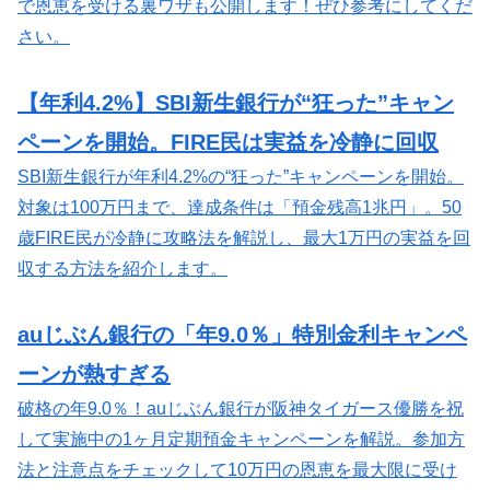
で恩恵を受ける裏ワザも公開します！ぜひ参考にしてくだ
さい。
【年利4.2%】SBI新生銀行が“狂った”キャン
ペーンを開始。FIRE民は実益を冷静に回収
SBI新生銀行が年利4.2%の“狂った”キャンペーンを開始。
対象は100万円まで、達成条件は「預金残高1兆円」。50
歳FIRE民が冷静に攻略法を解説し、最大1万円の実益を回
収する方法を紹介します。
auじぶん銀行の「年9.0％」特別金利キャンペ
ーンが熱すぎる
破格の年9.0％！auじぶん銀行が阪神タイガース優勝を祝
して実施中の1ヶ月定期預金キャンペーンを解説。参加方
法と注意点をチェックして10万円の恩恵を最大限に受け