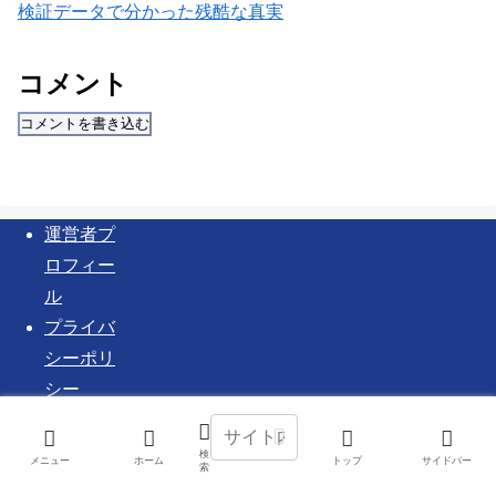
検証データで分かった残酷な真実
コメント
コメントを書き込む
運営者プ
ロフィー
ル
プライバ
シーポリ
シー
お問い合
わせ
検
メニュー
ホーム
トップ
サイドバー
索
© 2025 FIRE達成おやじの実録.