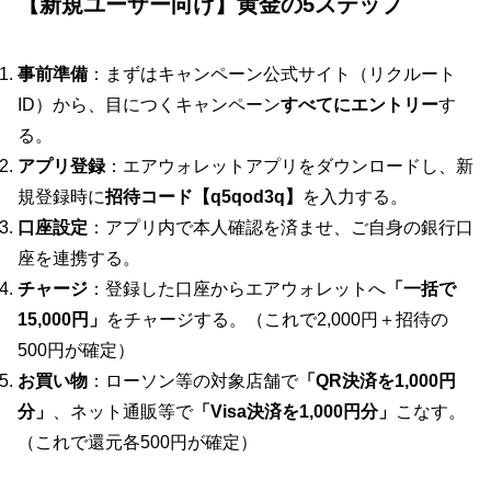
【新規ユーザー向け】黄金の5ステップ
事前準備
：まずはキャンペーン公式サイト（リクルート
ID）から、目につくキャンペーン
すべてにエントリー
す
る。
アプリ登録
：エアウォレットアプリをダウンロードし、新
規登録時に
招待コード【
q5qod3q
】
を入力する。
口座設定
：アプリ内で本人確認を済ませ、ご自身の銀行口
座を連携する。
チャージ
：登録した口座からエアウォレットへ
「一括で
15,000円」
をチャージする。（これで2,000円＋招待の
500円が確定）
お買い物
：ローソン等の対象店舗で
「QR決済を1,000円
分」
、ネット通販等で
「Visa決済を1,000円分」
こなす。
（これで還元各500円が確定）