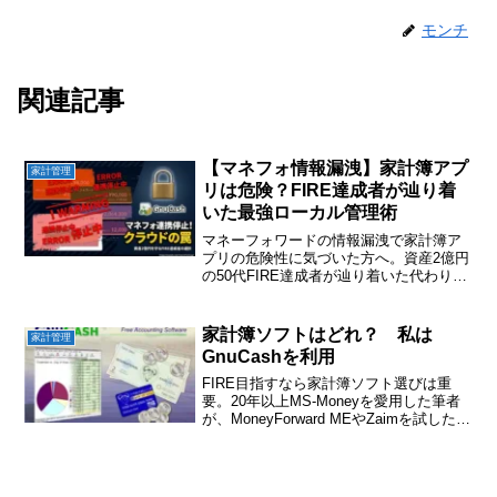
モンチ
関連記事
【マネフォ情報漏洩】家計簿アプ
家計管理
リは危険？FIRE達成者が辿り着
いた最強ローカル管理術
マネーフォワードの情報漏洩で家計簿ア
プリの危険性に気づいた方へ。資産2億円
の50代FIRE達成者が辿り着いた代わりの
最強無料ローカルソフト「GnuCash」の
魅力と、クラウドに依存しない究極の資
産防衛術を徹底解説。今すぐ確認！
家計簿ソフトはどれ？ 私は
家計管理
GnuCashを利用
FIRE目指すなら家計簿ソフト選びは重
要。20年以上MS-Moneyを愛用した筆者
が、MoneyForward MEやZaimを試した末
にGnuCashに辿り着いた理由とは?投資資
産も一括管理できる家計簿ソフトの選び
方を徹底解説。