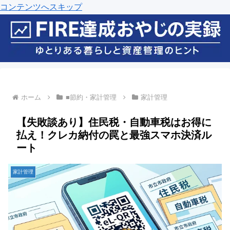
コンテンツへスキップ
ホーム
■節約・家計管理
家計管理
【失敗談あり】住民税・自動車税はお得に
払え！クレカ納付の罠と最強スマホ決済ル
ート
家計管理