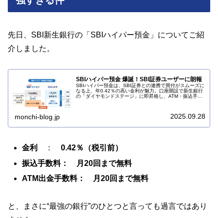
強すぎる件
先日、SBI新生銀行の「SBIハイパー預金」についてご紹
介しました。
SBIハイパー預金 爆誕！SBI証券ユーザーに朗報
SBIハイパー預金は、SBI証券との連携で買付がスムーズに
なる上、年0.42％の高い金利が魅力。口座開設で新生銀行
の「ダイヤモンドステージ」に即昇格し、ATM・振込手数
料も無料になる革命的なサービスです。
2025.09.28
monchi-blog.jp
金利
：
0.42％（税引前）
振込手数料： 月20回まで無料
ATM出金手数料： 月20回まで無料
と、まさに“最強の銀行”のひとつと言っても過言ではあり