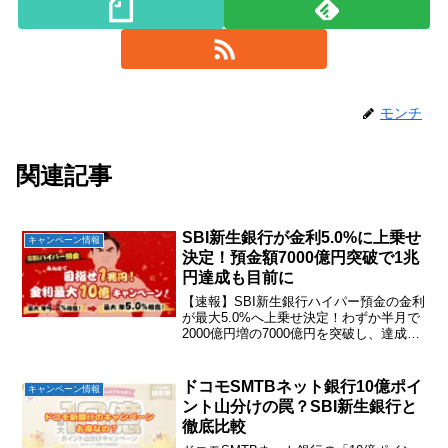
モンチ
関連記事
SBI新生銀行が金利5.0%に上乗せ
キャンペーン情報
決定！預金額7000億円突破で1兆
円達成も目前に
【速報】SBI新生銀行ハイパー預金の金利
が最大5.0%へ上乗せ決定！わずか半月で
2000億円増の7000億円を突破し、達成確
実な情勢に。住信SBIから全力乗り換えし
た理由と、現金1000円がもらえる紹介コ
ードを公開します。
ドコモSMTBネット銀行10億ポイ
キャンペーン情報
ント山分けの罠？SBI新生銀行と
徹底比較