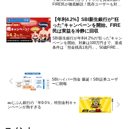
FIRE民が徹底解説！既存ユーザーも対象
の最新お得情報と、取りこぼしゼロの最
適ルート・招待コードを紹介。ノーリス
クで手取りを増やすなら今すぐチェッ
【年利4.2%】SBI新生銀行が“狂
キャンペーン情報
ク！
った”キャンペーンを開始。FIRE
民は実益を冷静に回収
SBI新生銀行が年利4.2%の“狂った”キャン
ペーンを開始。対象は100万円まで、達成
条件は「預金残高1兆円」。50歳FIRE民
が冷静に攻略法を解説し、最大1万円の実
益を回収する方法を紹介します。
SBIハイパー預金 爆誕！SBI証券ユーザ
ーに朗報
auじぶん銀行の「年9.0％」特別金利キャ
ンペーンが熱すぎる