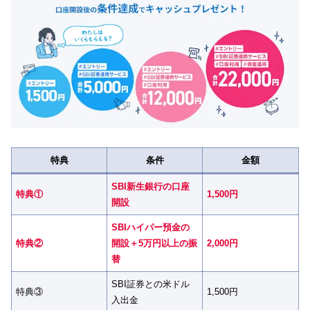
特典
条件
金額
SBI新生銀行の口座
特典①
1,500円
開設
SBIハイパー預金の
特典②
開設＋5万円以上の振
2,000円
替
SBI証券との米ドル
特典③
1,500円
入出金