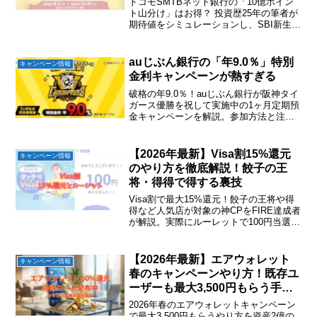
ドコモSMTBネット銀行の「10億ポイン
ト山分け」はお得？ 投資歴25年の筆者が
期待値をシミュレーションし、SBI新生銀
行と徹底比較。数日間の資金移動でノー
リスクで恩恵を受ける裏ワザも公開しま
す！ぜひ参考にしてください。
auじぶん銀行の「年9.0％」特別
キャンペーン情報
金利キャンペーンが熱すぎる
破格の年9.0％！auじぶん銀行が阪神タイ
ガース優勝を祝して実施中の1ヶ月定期預
金キャンペーンを解説。参加方法と注意
点をチェックして10万円の恩恵を最大限
に受けよう。
【2026年最新】Visa割15%還元
キャンペーン情報
のやり方を徹底解説！餃子の王
将・得得で得する裏技
Visa割で最大15%還元！餃子の王将や得
得など人気店が対象の神CPをFIRE達成者
が解説。実際にルーレットで100円当選し
た体験談や、メールが届かない時の注意
点を公開。FIRE後の守りの節約術で外食
費を賢く削りましょう。
【2026年最新】エアウォレット
キャンペーン情報
春のキャンペーンやり方！既存ユ
ーザーも最大3,500円もらう手
順・招待コード
2026年春のエアウォレットキャンペーン
で最大3,500円もらうやり方を資産2億の